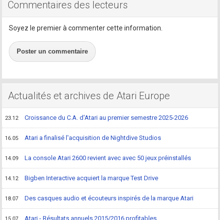
Commentaires des lecteurs
Soyez le premier à commenter cette information.
Poster un commentaire
Actualités et archives de Atari Europe
Croissance du C.A. d'Atari au premier semestre 2025-2026
23.12
Atari a finalisé l'acquisition de Nightdive Studios
16.05
La console Atari 2600 revient avec avec 50 jeux préinstallés
14.09
Bigben Interactive acquiert la marque Test Drive
14.12
Des casques audio et écouteurs inspirés de la marque Atari
18.07
Atari - Résultats annuels 2015/2016 profitables
15.07