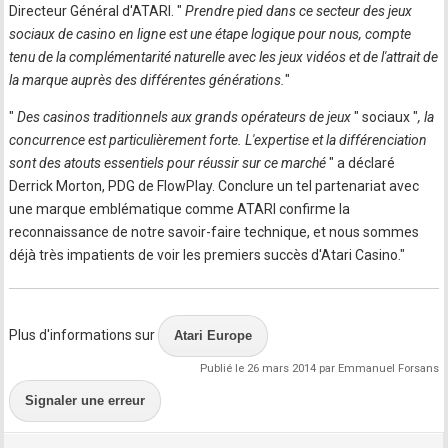
Directeur Général d'ATARI. "
Prendre pied dans ce secteur des jeux
sociaux de casino en ligne est une étape logique pour nous, compte
tenu de la complémentarité naturelle avec les jeux vidéos et de l'attrait de
la marque auprès des différentes générations.
"
"
Des casinos traditionnels aux grands opérateurs de jeux
" sociaux "
, la
concurrence est particulièrement forte. L'expertise et la différenciation
sont des atouts essentiels pour réussir sur ce marché
" a déclaré
Derrick Morton, PDG de FlowPlay. Conclure un tel partenariat avec
une marque emblématique comme ATARI confirme la
reconnaissance de notre savoir-faire technique, et nous sommes
déjà très impatients de voir les premiers succès d'Atari Casino."
Plus d'informations sur
Atari Europe
Publié le 26 mars 2014 par Emmanuel Forsans
Signaler une erreur