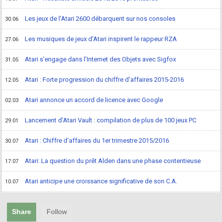
Les jeux de l'Atari 2600 débarquent sur nos consoles
30.06
Les musiques de jeux d'Atari inspirent le rappeur RZA
27.06
Atari s'engage dans l'Internet des Objets avec Sigfox
31.05
Atari : Forte progression du chiffre d'affaires 2015-2016
12.05
Atari annonce un accord de licence avec Google
02.03
Lancement d'Atari Vault : compilation de plus de 100 jeux PC
29.01
Atari : Chiffre d'affaires du 1er trimestre 2015/2016
30.07
Atari: La question du prêt Alden dans une phase contentieuse
17.07
Atari anticipe une croissance significative de son C.A.
10.07
Share
Follow