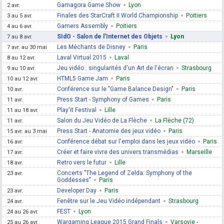
Gamagora Game Show
Lyon
2 avr.
Finales des StarCraft II World Championship
Poitiers
3 au 5 avr.
Gamers Assembly
Poitiers
4 au 6 avr.
SIdO - Salon de l'Internet des Objets
Lyon
7 au 8 avr.
Les Méchants de Disney
Paris
7 avr. au 30 mai
Laval Virtual 2015
Laval
8 au 12 avr.
Jeu vidéo : singularités d'un Art de l'écran
Strasbourg
9 au 10 avr.
HTML5 Game Jam
Paris
10 au 12 avr.
Conférence sur le "Game Balance Design"
Paris
10 avr.
Press Start - Symphony of Games
Paris
11 avr.
Play'it Festival
Lille
11 au 18 avr.
Salon du Jeu Vidéo de La Flèche
La Flèche (72)
11 avr.
Press Start - Anatomie des jeux vidéo
Paris
15 avr. au 3 mai
Conférence débat sur l'emploi dans les jeux vidéo
Paris
16 avr.
Créer et faire vivre des univers transmédias
Marseille
17 avr.
Retro vers le futur
Lille
18 avr.
Concerts "The Legend of Zelda: Symphony of the
23 avr.
Goddesses"
Paris
Developer Day
Paris
23 avr.
Fenêtre sur le Jeu Vidéo indépendant
Strasbourg
24 avr.
FEST
Lyon
24 au 26 avr.
Wargaming League 2015 Grand Finals
Varsovie -
25 au 26 avr.