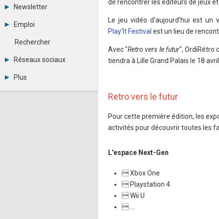
de rencontrer les éditeurs de jeux et 
Tous les forums
Newsletter
Créer un compte
Le jeu vidéo d'aujourd'hui est un v
Archives
Se connecter
Emploi
Abonnement
Messages privés
Play'It Festival
est un lieu de rencont
Consulter les annonces
Contacter un modérateur
Rechercher
Déposer une annonce
Avec "
Retro vers le futur
", OrdiRétro 
Observatoire de l'emploi
Réseaux sociaux
tiendra à Lille Grand Palais le 18 a
Métiers et compétences
Twitter
Plus
Youtube
Annonceurs
LinkedIn
Retro vers le futur
Statistiques
Facebook
Plan du site
Instagram
Pour cette première édition, les ex
Sitemap XML
Pinterest
activités pour découvrir toutes les f
Ping Awards
A propos
Mentions légales
L'espace Next-Gen
 Xbox One
 Playstation 4
 Wii U
 ...