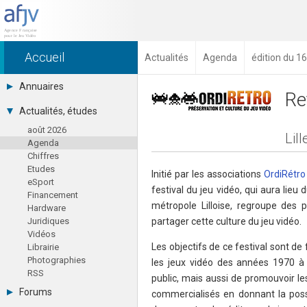
Accueil
Actualités
Agenda
édition du 16
Annuaires
Re
Toutes les sociétés (691)
Actualités, études
Studios (418)
août 2026
Editeurs (49)
Lil
Agenda
Distributeurs (16)
Chiffres
Hard. / Accessoires (10)
Etudes
Middlewares (15)
Initié par les associations
OrdiRétro
eSport
Prestataires (99)
festival du jeu vidéo, qui aura lieu
Financement
Assoc. / Syndicats (21)
métropole Lilloise, regroupe des 
Hardware
Formations / Ecoles (46)
Juridiques
partager cette culture du jeu vidéo.
Presse spécialisée (17)
Vidéos
Les objectifs de ce festival sont de
Librairie
Photographies
les jeux vidéo des années 1970 à 
RSS
public, mais aussi de promouvoir le
Forums
commercialisés en donnant la possi