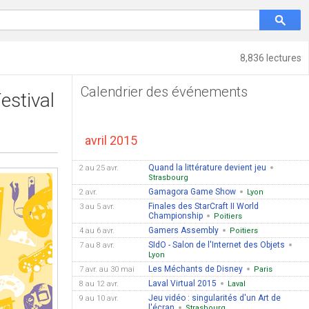
8,836 lectures
Calendrier des événements
Festival
avril 2015
Quand la littérature devient jeu
2 au 25 avr.
Strasbourg
Gamagora Game Show
2 avr.
Lyon
Finales des StarCraft II World
3 au 5 avr.
Championship
Poitiers
Gamers Assembly
4 au 6 avr.
Poitiers
SIdO - Salon de l'Internet des Objets
7 au 8 avr.
Lyon
Les Méchants de Disney
7 avr. au 30 mai
Paris
Laval Virtual 2015
8 au 12 avr.
Laval
Jeu vidéo : singularités d'un Art de
9 au 10 avr.
l'écran
Strasbourg