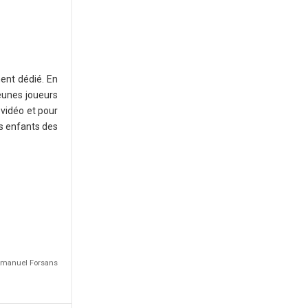
ment dédié. En
eunes joueurs
 vidéo et pour
es enfants des
Emmanuel Forsans