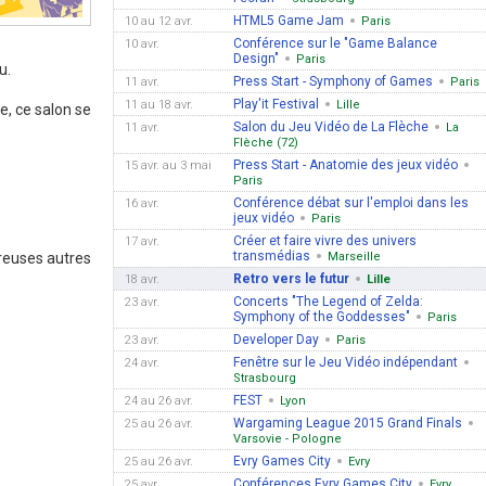
HTML5 Game Jam
10 au 12 avr.
Paris
Conférence sur le "Game Balance
10 avr.
Design"
Paris
u.
Press Start - Symphony of Games
11 avr.
Paris
Play'it Festival
11 au 18 avr.
Lille
se, ce salon se
Salon du Jeu Vidéo de La Flèche
11 avr.
La
Flèche (72)
Press Start - Anatomie des jeux vidéo
15 avr. au 3 mai
Paris
Conférence débat sur l'emploi dans les
16 avr.
jeux vidéo
Paris
Créer et faire vivre des univers
17 avr.
transmédias
breuses autres
Marseille
Retro vers le futur
18 avr.
Lille
Concerts "The Legend of Zelda:
23 avr.
Symphony of the Goddesses"
Paris
Developer Day
23 avr.
Paris
Fenêtre sur le Jeu Vidéo indépendant
24 avr.
Strasbourg
FEST
24 au 26 avr.
Lyon
Wargaming League 2015 Grand Finals
25 au 26 avr.
Varsovie - Pologne
Evry Games City
25 au 26 avr.
Evry
Conférences Evry Games City
25 avr.
Evry