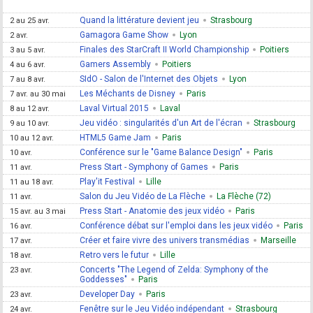
Quand la littérature devient jeu
Strasbourg
2 au 25 avr.
Gamagora Game Show
Lyon
2 avr.
Finales des StarCraft II World Championship
Poitiers
3 au 5 avr.
Gamers Assembly
Poitiers
4 au 6 avr.
SIdO - Salon de l'Internet des Objets
Lyon
7 au 8 avr.
Les Méchants de Disney
Paris
7 avr. au 30 mai
Laval Virtual 2015
Laval
8 au 12 avr.
Jeu vidéo : singularités d'un Art de l'écran
Strasbourg
9 au 10 avr.
HTML5 Game Jam
Paris
10 au 12 avr.
Conférence sur le "Game Balance Design"
Paris
10 avr.
Press Start - Symphony of Games
Paris
11 avr.
Play'it Festival
Lille
11 au 18 avr.
Salon du Jeu Vidéo de La Flèche
La Flèche (72)
11 avr.
Press Start - Anatomie des jeux vidéo
Paris
15 avr. au 3 mai
Conférence débat sur l'emploi dans les jeux vidéo
Paris
16 avr.
Créer et faire vivre des univers transmédias
Marseille
17 avr.
Retro vers le futur
Lille
18 avr.
Concerts "The Legend of Zelda: Symphony of the
23 avr.
Goddesses"
Paris
Developer Day
Paris
23 avr.
Fenêtre sur le Jeu Vidéo indépendant
Strasbourg
24 avr.