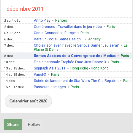
décembre 2011
Art to Play
Nantes
2 au 4 déc.
Conférences : Travailler dans le jeu vidéo
Paris
2 déc.
Game Connection Europe
Paris
6 au 8 déc.
Vers un Social Game Design...
Annecy
6 déc.
Choisir son avenir avec le Serious Game "Jeu serai"
La
7 déc.
Plaine St Denis
5èmes Assises de la Convergence des Medias
Paris
8 déc.
Finale nationale Trophée Fnac Just Dance 3
Paris
10 déc.
Siggraph Asia 2011
Hong Kong - Hong Kong
13 au 15 déc.
ParisFX
Paris
14 au 15 déc.
Soirée de lancement de Star Wars The Old Republic
Paris
14 déc.
Passeurs d'Images
Paris
15 au 17 déc.
Calendrier août 2026
Share
Follow