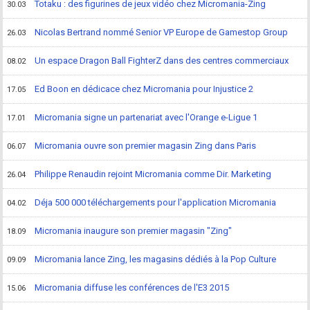
Totaku : des figurines de jeux vidéo chez Micromania-Zing
30.03
Nicolas Bertrand nommé Senior VP Europe de Gamestop Group
26.03
Un espace Dragon Ball FighterZ dans des centres commerciaux
08.02
Ed Boon en dédicace chez Micromania pour Injustice 2
17.05
Micromania signe un partenariat avec l'Orange e-Ligue 1
17.01
Micromania ouvre son premier magasin Zing dans Paris
06.07
Philippe Renaudin rejoint Micromania comme Dir. Marketing
26.04
Déja 500 000 téléchargements pour l'application Micromania
04.02
Micromania inaugure son premier magasin "Zing"
18.09
Micromania lance Zing, les magasins dédiés à la Pop Culture
09.09
Micromania diffuse les conférences de l'E3 2015
15.06