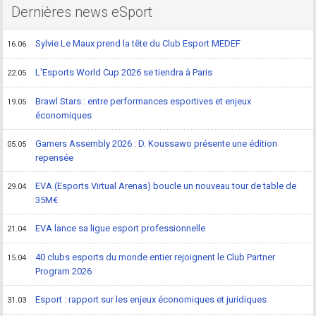
Dernières news eSport
Sylvie Le Maux prend la tête du Club Esport MEDEF
16.06
L'Esports World Cup 2026 se tiendra à Paris
22.05
Brawl Stars : entre performances esportives et enjeux
19.05
économiques
Gamers Assembly 2026 : D. Koussawo présente une édition
05.05
repensée
EVA (Esports Virtual Arenas) boucle un nouveau tour de table de
29.04
35M€
EVA lance sa ligue esport professionnelle
21.04
40 clubs esports du monde entier rejoignent le Club Partner
15.04
Program 2026
Esport : rapport sur les enjeux économiques et juridiques
31.03