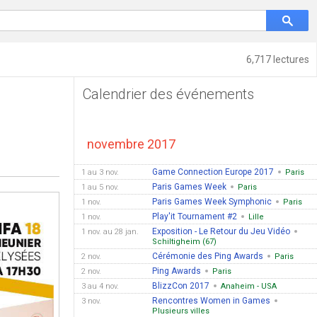
6,717 lectures
Calendrier des événements
novembre 2017
Game Connection Europe 2017
1 au 3 nov.
Paris
Paris Games Week
1 au 5 nov.
Paris
Paris Games Week Symphonic
1 nov.
Paris
Play'it Tournament #2
1 nov.
Lille
Exposition - Le Retour du Jeu Vidéo
1 nov. au 28 jan.
Schiltigheim (67)
Cérémonie des Ping Awards
2 nov.
Paris
Ping Awards
2 nov.
Paris
BlizzCon 2017
3 au 4 nov.
Anaheim - USA
Rencontres Women in Games
3 nov.
Plusieurs villes