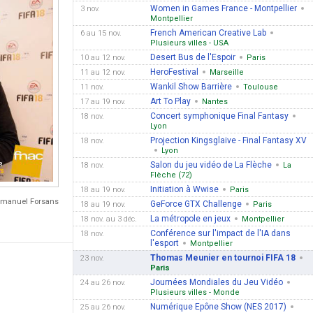
Women in Games France - Montpellier
3 nov.
Montpellier
French American Creative Lab
6 au 15 nov.
Plusieurs villes - USA
Desert Bus de l'Espoir
10 au 12 nov.
Paris
HeroFestival
11 au 12 nov.
Marseille
Wankil Show Barrière
11 nov.
Toulouse
Art To Play
17 au 19 nov.
Nantes
Concert symphonique Final Fantasy
18 nov.
Lyon
Projection Kingsglaive - Final Fantasy XV
18 nov.
Lyon
Salon du jeu vidéo de La Flèche
18 nov.
La
Flèche (72)
Initiation à Wwise
18 au 19 nov.
Paris
Emmanuel Forsans
GeForce GTX Challenge
18 au 19 nov.
Paris
La métropole en jeux
18 nov. au 3 déc.
Montpellier
Conférence sur l'impact de l'IA dans
18 nov.
l'esport
Montpellier
Thomas Meunier en tournoi FIFA 18
23 nov.
Paris
Journées Mondiales du Jeu Vidéo
24 au 26 nov.
Plusieurs villes - Monde
Numérique Epône Show (NES 2017)
25 au 26 nov.