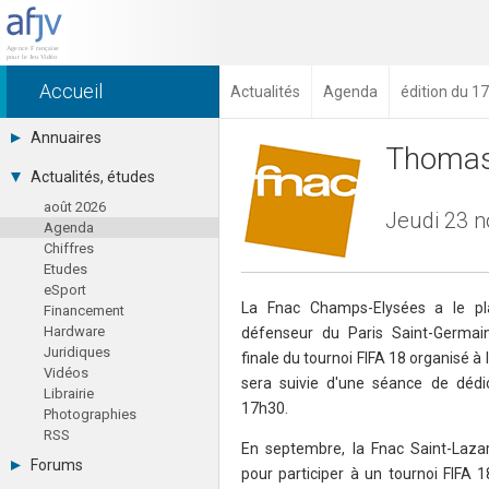
Accueil
Actualités
Agenda
édition du 
Annuaires
Thomas 
Toutes les sociétés (691)
Actualités, études
Studios (418)
août 2026
Editeurs (49)
Jeudi 23 
Agenda
Distributeurs (16)
Chiffres
Hard. / Accessoires (10)
Etudes
Middlewares (15)
eSport
Prestataires (99)
La Fnac Champs-Elysées a le pla
Financement
Assoc. / Syndicats (21)
Hardware
défenseur du Paris Saint-Germai
Formations / Ecoles (46)
Juridiques
Presse spécialisée (17)
finale du tournoi FIFA 18 organisé à
Vidéos
sera suivie d'une séance de déd
Librairie
17h30.
Photographies
RSS
En septembre, la Fnac Saint-Lazar
Forums
pour participer à un tournoi FIFA 