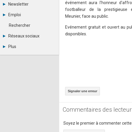
Tous les forums
événement aura l'honneur d'affro
Newsletter
Créer un compte
footballeur de la prestigieuse
Archives
Se connecter
Emploi
Meunier, face au public.
Abonnement
Messages privés
Consulter les annonces
Contacter un modérateur
Rechercher
Evénement gratuit et ouvert au pub
Déposer une annonce
disponibles.
Observatoire de l'emploi
Réseaux sociaux
Métiers et compétences
Twitter
Plus
Youtube
Annonceurs
LinkedIn
Statistiques
Facebook
Plan du site
Instagram
Sitemap XML
Pinterest
Ping Awards
A propos
Mentions légales
Signaler une erreur
Commentaires des lecteur
Soyez le premier à commenter cette