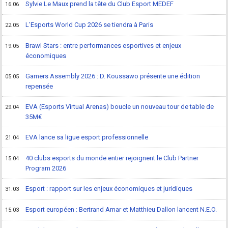
Sylvie Le Maux prend la tête du Club Esport MEDEF
16.06
L'Esports World Cup 2026 se tiendra à Paris
22.05
Brawl Stars : entre performances esportives et enjeux
19.05
économiques
Gamers Assembly 2026 : D. Koussawo présente une édition
05.05
repensée
EVA (Esports Virtual Arenas) boucle un nouveau tour de table de
29.04
35M€
EVA lance sa ligue esport professionnelle
21.04
40 clubs esports du monde entier rejoignent le Club Partner
15.04
Program 2026
Esport : rapport sur les enjeux économiques et juridiques
31.03
Esport européen : Bertrand Amar et Matthieu Dallon lancent N.E.O.
15.03