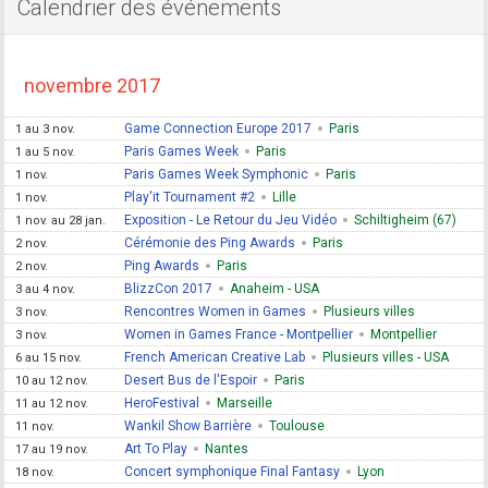
Calendrier des événements
novembre 2017
Game Connection Europe 2017
Paris
1 au 3 nov.
Paris Games Week
Paris
1 au 5 nov.
Paris Games Week Symphonic
Paris
1 nov.
Play'it Tournament #2
Lille
1 nov.
Exposition - Le Retour du Jeu Vidéo
Schiltigheim (67)
1 nov. au 28 jan.
Cérémonie des Ping Awards
Paris
2 nov.
Ping Awards
Paris
2 nov.
BlizzCon 2017
Anaheim - USA
3 au 4 nov.
Rencontres Women in Games
Plusieurs villes
3 nov.
Women in Games France - Montpellier
Montpellier
3 nov.
French American Creative Lab
Plusieurs villes - USA
6 au 15 nov.
Desert Bus de l'Espoir
Paris
10 au 12 nov.
HeroFestival
Marseille
11 au 12 nov.
Wankil Show Barrière
Toulouse
11 nov.
Art To Play
Nantes
17 au 19 nov.
Concert symphonique Final Fantasy
Lyon
18 nov.