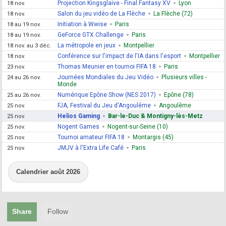
Projection Kingsglaive - Final Fantasy XV
Lyon
18 nov.
Salon du jeu vidéo de La Flèche
La Flèche (72)
18 nov.
Initiation à Wwise
Paris
18 au 19 nov.
GeForce GTX Challenge
Paris
18 au 19 nov.
La métropole en jeux
Montpellier
18 nov. au 3 déc.
Conférence sur l'impact de l'IA dans l'esport
Montpellier
18 nov.
Thomas Meunier en tournoi FIFA 18
Paris
23 nov.
Journées Mondiales du Jeu Vidéo
Plusieurs villes -
24 au 26 nov.
Monde
Numérique Epône Show (NES 2017)
Epône (78)
25 au 26 nov.
FJA, Festival du Jeu d'Angoulême
Angoulême
25 nov.
Helios Gaming
Bar-le-Duc & Montigny-lès-Metz
25 nov.
Nogent Games
Nogent-sur-Seine (10)
25 nov.
Tournoi amateur FIFA 18
Montargis (45)
25 nov.
JMJV à l'Extra Life Café
Paris
25 nov.
Calendrier août 2026
Share
Follow