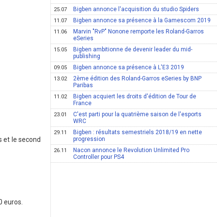
Bigben annonce l'acquisition du studio Spiders
25.07
Bigben annonce sa présence à la Gamescom 2019
11.07
Marvin "RvP" Nonone remporte les Roland-Garros
11.06
eSeries
Bigben ambitionne de devenir leader du mid-
15.05
publishing
Bigben annonce sa présence à L'E3 2019
09.05
2ème édition des Roland-Garros eSeries by BNP
13.02
Paribas
Bigben acquiert les droits d'édition de Tour de
11.02
France
C'est parti pour la quatrième saison de l'esports
23.01
WRC
Bigben : résultats semestriels 2018/19 en nette
29.11
 et le second
progression
Nacon annonce le Revolution Unlimited Pro
26.11
Controller pour PS4
0 euros.