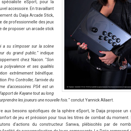
 spécialiste eSport, pour la
vel accessoire. En travaillant
ement du Daija Arcade Stick,
e de professionnelle des jeux
e de proposer un arcade stick
ui a su s'imposer sur la scène
eur du grand public.
" indique
eloppement chez Nacon. "
Son
a polyvalence et ses qualités
ation extrêmement bénéfique.
on Pro Controller, l'arrivée du
me d'accessoires PS4 est un
l'apport de Kayane tout au long
rprendre les joueurs une nouvelle fois.
" conclut Yannick Allaert.
e aux besoins spécifiques de la sphère eSport, le Daija propose un 
 confort de jeu et précision pour tous les titres de combat du moment.
utons d'actions du constructeur Sanwa, plébiscités par de nomb