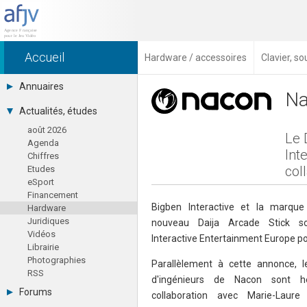
Accueil
Hardware / accessoires
Clavier, s
Annuaires
Na
Toutes les sociétés (691)
Actualités, études
Studios (418)
août 2026
Editeurs (49)
Le 
Agenda
Distributeurs (16)
Int
Chiffres
Hard. / Accessoires (10)
col
Etudes
Middlewares (15)
eSport
Prestataires (99)
Financement
Assoc. / Syndicats (21)
Bigben Interactive et la marque
Hardware
Formations / Ecoles (46)
Juridiques
Presse spécialisée (17)
nouveau Daija Arcade Stick sou
Vidéos
Interactive Entertainment Europe po
Librairie
Photographies
Parallèlement à cette annonce, 
RSS
d'ingénieurs de Nacon sont heu
Forums
collaboration avec Marie-Laure