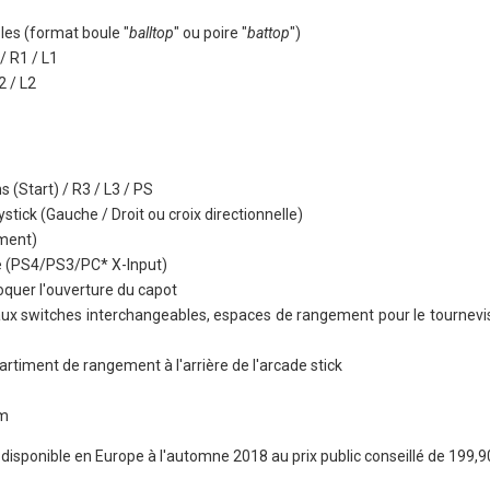
les (format boule "
balltop
" ou poire "
battop
")
/ R1 / L1
2 / L2
 (Start) / R3 / L3 / PS
tick (Gauche / Droit ou croix directionnelle)
ment)
e (PS4/PS3/PC* X-Input)
oquer l'ouverture du capot
ux switches interchangeables, espaces de rangement pour le tournevis
timent de rangement à l'arrière de l'arcade stick
mm
disponible en Europe à l'automne 2018 au prix public conseillé de 199,9