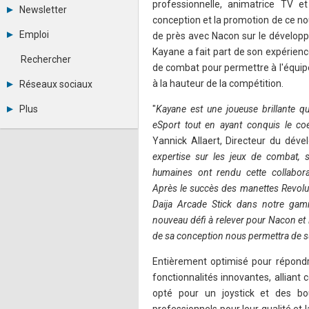
Tous les forums
professionnelle, animatrice TV et
Newsletter
Créer un compte
conception et la promotion de ce nou
Archives
Se connecter
Emploi
de près avec Nacon sur le développ
Abonnement
Messages privés
Kayane a fait part de son expérienc
Consulter les annonces
Contacter un modérateur
Rechercher
Déposer une annonce
de combat pour permettre à l'équip
Observatoire de l'emploi
à la hauteur de la compétition.
Réseaux sociaux
Métiers et compétences
Twitter
Plus
"
Kayane est une joueuse brillante q
Youtube
eSport tout en ayant conquis le co
Annonceurs
LinkedIn
Yannick Allaert, Directeur du dév
Statistiques
Facebook
Plan du site
Instagram
expertise sur les jeux de combat, s
Sitemap XML
Pinterest
humaines ont rendu cette collabor
Ping Awards
Après le succès des manettes Revoluti
A propos
Daija Arcade Stick dans notre gam
Mentions légales
nouveau défi à relever pour Nacon et 
de sa conception nous permettra de su
Entièrement optimisé pour répondr
fonctionnalités innovantes, alliant
opté pour un joystick et des bo