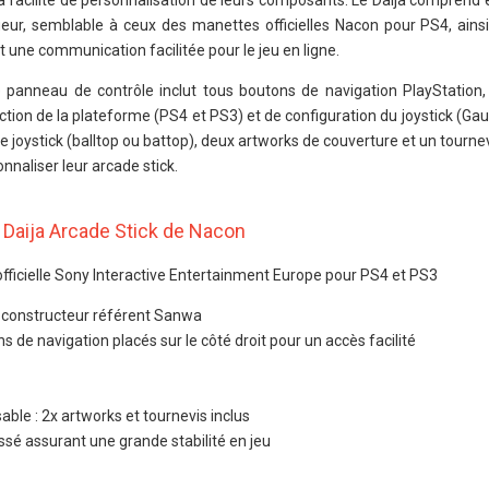
 la facilité de personnalisation de leurs composants. Le Daija compren
oueur, semblable à ceux des manettes officielles Nacon pour PS4, ainsi
 une communication facilitée pour le jeu en ligne.
le panneau de contrôle inclut tous boutons de navigation PlayStation,
ection de la plateforme (PS4 et PS3) et de configuration du joystick (Gau
e joystick (balltop ou battop), deux artworks de couverture et un tournev
naliser leur arcade stick.
 Daija Arcade Stick de Nacon
officielle Sony Interactive Entertainment Europe pour PS4 et PS3
constructeur référent Sanwa
s de navigation placés sur le côté droit pour un accès facilité
ble : 2x artworks et tournevis inclus
é assurant une grande stabilité en jeu