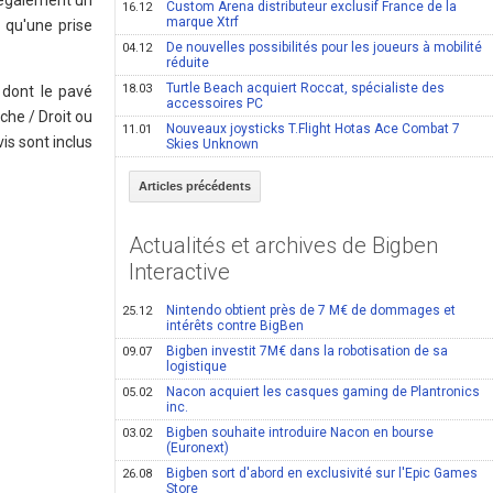
d également un
Custom Arena distributeur exclusif France de la
16.12
marque Xtrf
 qu'une prise
De nouvelles possibilités pour les joueurs à mobilité
04.12
réduite
Turtle Beach acquiert Roccat, spécialiste des
18.03
 dont le pavé
accessoires PC
che / Droit ou
Nouveaux joysticks T.Flight Hotas Ace Combat 7
11.01
is sont inclus
Skies Unknown
Articles précédents
Actualités et archives de Bigben
Interactive
Nintendo obtient près de 7 M€ de dommages et
25.12
intérêts contre BigBen
Bigben investit 7M€ dans la robotisation de sa
09.07
logistique
Nacon acquiert les casques gaming de Plantronics
05.02
inc.
Bigben souhaite introduire Nacon en bourse
03.02
(Euronext)
Bigben sort d'abord en exclusivité sur l'Epic Games
26.08
Store