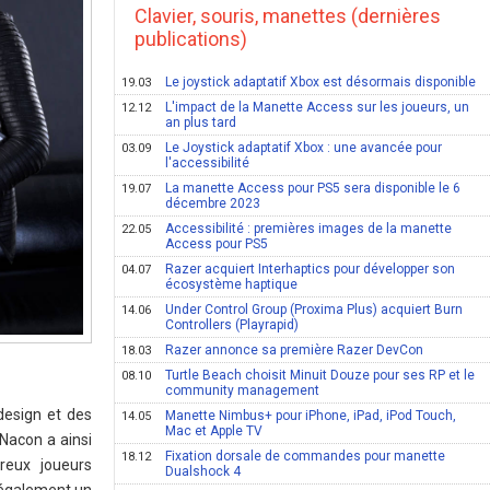
Clavier, souris, manettes (dernières
publications)
Le joystick adaptatif Xbox est désormais disponible
19.03
L'impact de la Manette Access sur les joueurs, un
12.12
an plus tard
Le Joystick adaptatif Xbox : une avancée pour
03.09
l'accessibilité
La manette Access pour PS5 sera disponible le 6
19.07
décembre 2023
Accessibilité : premières images de la manette
22.05
Access pour PS5
Razer acquiert Interhaptics pour développer son
04.07
écosystème haptique
Under Control Group (Proxima Plus) acquiert Burn
14.06
Controllers (Playrapid)
Razer annonce sa première Razer DevCon
18.03
Turtle Beach choisit Minuit Douze pour ses RP et le
08.10
community management
design et des
Manette Nimbus+ pour iPhone, iPad, iPod Touch,
14.05
Mac et Apple TV
 Nacon a ainsi
Fixation dorsale de commandes pour manette
18.12
reux joueurs
Dualshock 4