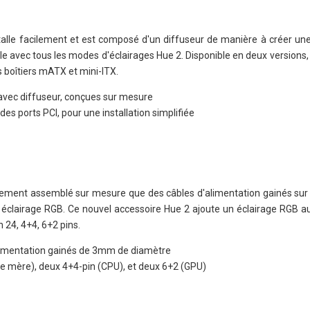
talle facilement et est composé d'un diffuseur de manière à créer une
le avec tous les modes d'éclairages Hue 2. Disponible en deux versions, 
s boîtiers mATX et mini-ITX.
vec diffuseur, conçues sur mesure
es ports PCI, pour une installation simplifiée
ièrement assemblé sur mesure que des câbles d'alimentation gainés su
éclairage RGB. Ce nouvel accessoire Hue 2 ajoute un éclairage RGB a
 24, 4+4, 6+2 pins.
alimentation gainés de 3mm de diamètre
te mère), deux 4+4-pin (CPU), et deux 6+2 (GPU)