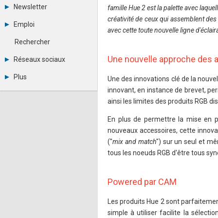
Tous les forums
Newsletter
famille Hue 2 est la palette avec laquell
Créer un compte
créativité de ceux qui assemblent des
Archives
Se connecter
Emploi
Abonnement
avec cette toute nouvelle ligne d'éclai
Messages privés
Consulter les annonces
Contacter un modérateur
Rechercher
Déposer une annonce
Observatoire de l'emploi
Une nouvelle approche des 
Réseaux sociaux
Métiers et compétences
Twitter
Plus
Une des innovations clé de la nouvel
Youtube
innovant, en instance de brevet, pe
Annonceurs
LinkedIn
Statistiques
Facebook
ainsi les limites des produits RGB d
Plan du site
Instagram
Sitemap XML
Pinterest
En plus de permettre la mise en p
Ping Awards
nouveaux accessoires, cette innovati
A propos
("
mix and match
") sur un seul et m
Mentions légales
tous les noeuds RGB d'être tous syn
Powered par CAM
Les produits Hue 2 sont parfaitement
simple à utiliser facilite la sélect