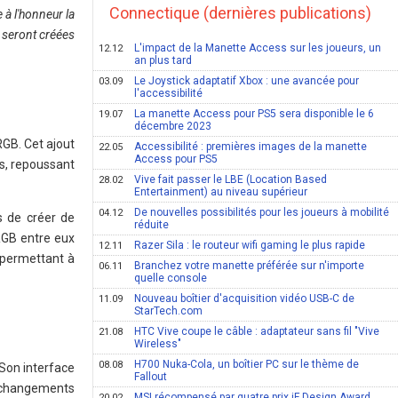
Connectique (dernières publications)
à l'honneur la
 seront créées
L'impact de la Manette Access sur les joueurs, un
12.12
an plus tard
Le Joystick adaptatif Xbox : une avancée pour
03.09
l'accessibilité
La manette Access pour PS5 sera disponible le 6
19.07
décembre 2023
RGB. Cet ajout
Accessibilité : premières images de la manette
22.05
Access pour PS5
Ds, repoussant
Vive fait passer le LBE (Location Based
28.02
Entertainment) au niveau supérieur
De nouvelles possibilités pour les joueurs à mobilité
04.12
s de créer de
réduite
 RGB entre eux
Razer Sila : le routeur wifi gaming le plus rapide
12.11
t permettant à
Branchez votre manette préférée sur n'importe
06.11
quelle console
Nouveau boîtier d'acquisition vidéo USB-C de
11.09
StarTech.com
HTC Vive coupe le câble : adaptateur sans fil "Vive
21.08
Wireless"
H700 Nuka-Cola, un boîtier PC sur le thème de
08.08
 Son interface
Fallout
es changements
MSI récompensé par quatre prix iF Design Award
20.02