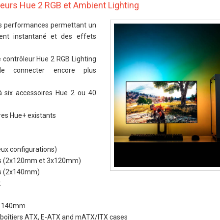
leurs Hue 2 RGB et Ambient Lighting
s performances permettant un
ent instantané et des effets
e contrôleur Hue 2 RGB Lighting
de connecter encore plus
à six accessoires Hue 2 ou 40
res Hue+ existants
eux configurations)
its (2x120mm et 3x120mm)
ts (2x140mm)
:
nd 140mm
boîtiers ATX, E-ATX and mATX/ITX cases