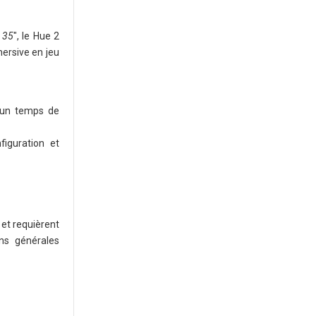
 35
", le Hue 2
ersive en jeu
c un temps de
iguration et
et requièrent
ons générales