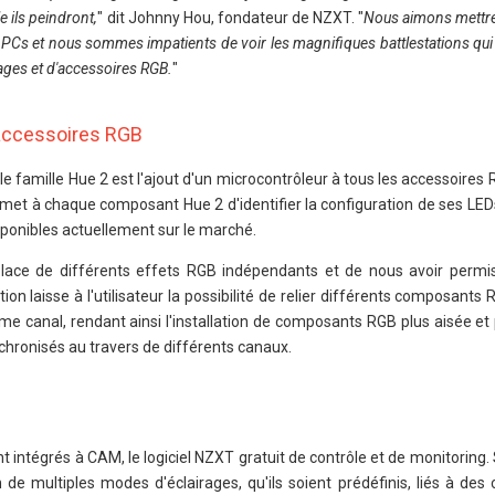
e ils peindront,
" dit Johnny Hou, fondateur de NZXT. "
Nous aimons mettre 
 PCs et nous sommes impatients de voir les magnifiques battlestations qui
rages et d'accessoires RGB.
"
accessoires RGB
le famille Hue 2 est l'ajout d'un microcontrôleur à tous les accessoires 
rmet à chaque composant Hue 2 d'identifier la configuration de ses LE
isponibles actuellement sur le marché.
lace de différents effets RGB indépendants et de nous avoir permi
on laisse à l'utilisateur la possibilité de relier différents composants
ême canal, rendant ainsi l'installation de composants RGB plus aisée e
chronisés au travers de différents canaux.
 intégrés à CAM, le logiciel NZXT gratuit de contrôle et de monitoring.
ion de multiples modes d'éclairages, qu'ils soient prédéfinis, liés à d