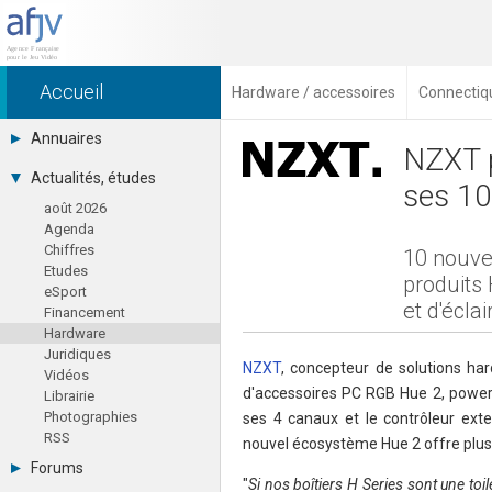
Accueil
Hardware / accessoires
Connectiq
Annuaires
NZXT p
Toutes les sociétés (691)
Actualités, études
ses 10
Studios (418)
août 2026
Editeurs (49)
Agenda
Distributeurs (16)
Chiffres
Hard. / Accessoires (10)
10 nouve
Etudes
Middlewares (15)
produits 
eSport
Prestataires (99)
et d'écl
Financement
Assoc. / Syndicats (21)
Hardware
Formations / Ecoles (46)
Juridiques
Presse spécialisée (17)
NZXT
, concepteur de solutions ha
Vidéos
d'accessoires PC RGB Hue 2, power
Librairie
Photographies
ses 4 canaux et le contrôleur ext
RSS
nouvel écosystème Hue 2 offre plus 
Forums
"
Si nos boîtiers H Series sont une toi