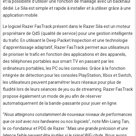
et la possibilité d'utiliser une fonction de maillage avec un backhaul
dédié. Le Sila est simple et rapide à installer et à utiliser grâce à une
application mobile.
Le logiciel Razer FasTrack présent dans le Razer Sila est un moteur
propriétaire de QdS (qualité de service) pour une gestion intelligente
du trafic. En utilisant le Deep Packet Inspection et une technologie
d'apprentissage adaptatif, Razer FasTrack permet aux utilisateurs
de prioriser le trafic en fonction des applications et des appareils,
des téléphones portables aux smart TV en passant par les
ordinateurs portables, les PC ou les consoles. Grâce à la fonction
intégrée de détection pour les consoles PlayStation, Xbox et Switch,
les utilisateurs peuvent paramétrer leurs réseaux pour plus de
fluidité lors de leurs séances de jeu ou de streaming. Razer FasTrack
propose également un mode de jeu afin de réserver
automatiquement de la bande-passante pour jouer en ligne.
"
Nous atteignons constamment de nouveaux niveaux de performances
que ce soit avec nos hardwares ou nos logiciels
", note Min-Liang Tan,
le co-fondateur et PDG de Razer. "
Mais une grande précision et une
latence faible peuvent être inutiles si le signal WiFi chute. Nous avons