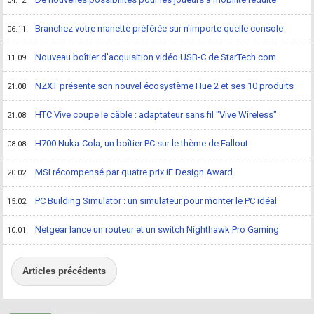
04.12
Branchez votre manette préférée sur n'importe quelle console
06.11
Nouveau boîtier d'acquisition vidéo USB-C de StarTech.com
11.09
NZXT présente son nouvel écosystème Hue 2 et ses 10 produits
21.08
HTC Vive coupe le câble : adaptateur sans fil "Vive Wireless"
21.08
H700 Nuka-Cola, un boîtier PC sur le thème de Fallout
08.08
MSI récompensé par quatre prix iF Design Award
20.02
PC Building Simulator : un simulateur pour monter le PC idéal
15.02
Netgear lance un routeur et un switch Nighthawk Pro Gaming
10.01
Articles précédents