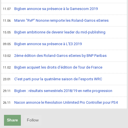
Bigben annonce sa présence à la Gamescom 2019
11.07
Marvin "RvP" Nonone remporte les Roland-Garros eSeries
11.06
Bigben ambitionne de devenir leader du mid-publishing
15.05
Bigben annonce sa présence à L'E3 2019
09.05
2ème édition des Roland-Garros eSeries by BNP Paribas
13.02
Bigben acquiert les droits d'édition de Tour de France
11.02
C'est parti pour la quatrième saison de l'esports WRC
23.01
Bigben : résultats semestriels 2018/19 en nette progression
29.11
Nacon annonce le Revolution Unlimited Pro Controller pour PS4
26.11
Share
Follow