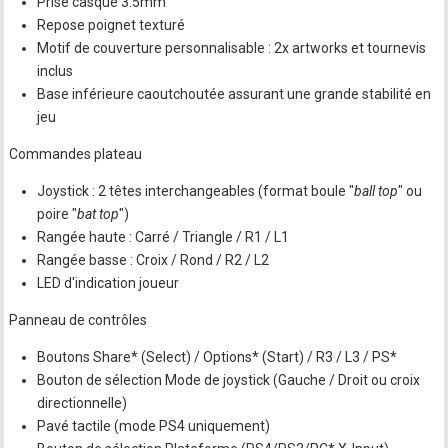
Prise casque 3.5mm
Repose poignet texturé
Motif de couverture personnalisable : 2x artworks et tournevis
inclus
Base inférieure caoutchoutée assurant une grande stabilité en
jeu
Commandes plateau
Joystick : 2 têtes interchangeables (format boule "
ball top
" ou
poire "
bat top
")
Rangée haute : Carré / Triangle / R1 / L1
Rangée basse : Croix / Rond / R2 / L2
LED d'indication joueur
Panneau de contrôles
Boutons Share* (Select) / Options* (Start) / R3 / L3 / PS*
Bouton de sélection Mode de joystick (Gauche / Droit ou croix
directionnelle)
Pavé tactile (mode PS4 uniquement)