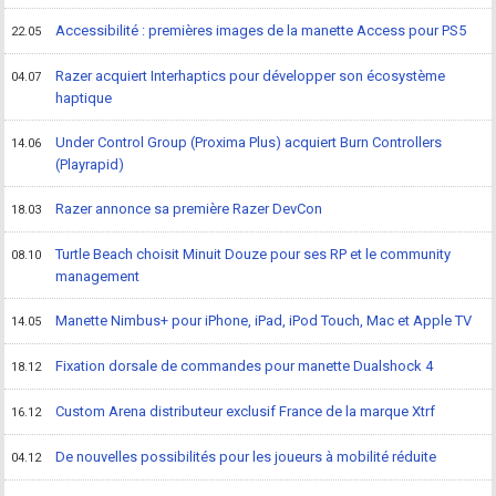
Accessibilité : premières images de la manette Access pour PS5
22.05
Razer acquiert Interhaptics pour développer son écosystème
04.07
haptique
Under Control Group (Proxima Plus) acquiert Burn Controllers
14.06
(Playrapid)
Razer annonce sa première Razer DevCon
18.03
Turtle Beach choisit Minuit Douze pour ses RP et le community
08.10
management
Manette Nimbus+ pour iPhone, iPad, iPod Touch, Mac et Apple TV
14.05
Fixation dorsale de commandes pour manette Dualshock 4
18.12
Custom Arena distributeur exclusif France de la marque Xtrf
16.12
De nouvelles possibilités pour les joueurs à mobilité réduite
04.12