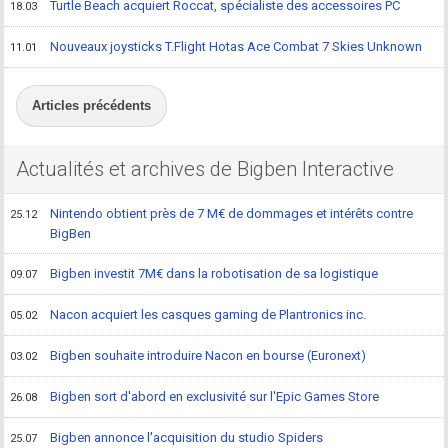
Turtle Beach acquiert Roccat, spécialiste des accessoires PC
18.03
Nouveaux joysticks T.Flight Hotas Ace Combat 7 Skies Unknown
11.01
Articles précédents
Actualités et archives de Bigben Interactive
Nintendo obtient près de 7 M€ de dommages et intérêts contre
25.12
BigBen
Bigben investit 7M€ dans la robotisation de sa logistique
09.07
Nacon acquiert les casques gaming de Plantronics inc.
05.02
Bigben souhaite introduire Nacon en bourse (Euronext)
03.02
Bigben sort d'abord en exclusivité sur l'Epic Games Store
26.08
Bigben annonce l'acquisition du studio Spiders
25.07