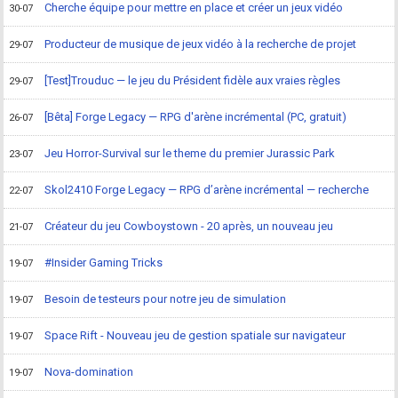
Cherche équipe pour mettre en place et créer un jeux vidéo
30-07
Producteur de musique de jeux vidéo à la recherche de projet
29-07
[Test]Trouduc — le jeu du Président fidèle aux vraies règles
29-07
[Bêta] Forge Legacy — RPG d'arène incrémental (PC, gratuit)
26-07
Jeu Horror-Survival sur le theme du premier Jurassic Park
23-07
Skol2410 Forge Legacy — RPG d’arène incrémental — recherche
22-07
Créateur du jeu Cowboystown - 20 après, un nouveau jeu
21-07
#Insider Gaming Tricks
19-07
Besoin de testeurs pour notre jeu de simulation
19-07
Space Rift - Nouveau jeu de gestion spatiale sur navigateur
19-07
Nova-domination
19-07