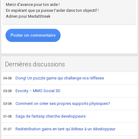
Merci d'avance pour ton aide !
En espérant que ça puisse t'aider dans ton objectif !
Adrien pour MedalStreak
Poster un commentaire
Dernières discussions
Dong! Un puzzle game qui challenge vos réflexes
04-08
Evocity – MMO Social 3D
03-08
Comment on créer ses propres supports physiques?
03-08
Saga de fantasy cherche developpeurs
01-08
Redistribution gains en tant qu'éditeur à un développeur
31-07