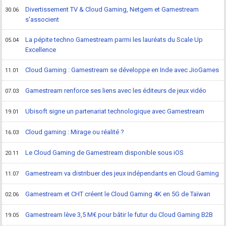
Divertissement TV & Cloud Gaming, Netgem et Gamestream
30.06
s'associent
La pépite techno Gamestream parmi les lauréats du Scale Up
05.04
Excellence
Cloud Gaming : Gamestream se développe en Inde avec JioGames
11.01
Gamestream renforce ses liens avec les éditeurs de jeux vidéo
07.03
Ubisoft signe un partenariat technologique avec Gamestream
19.01
Cloud gaming : Mirage ou réalité ?
16.03
Le Cloud Gaming de Gamestream disponible sous iOS
20.11
Gamestream va distribuer des jeux indépendants en Cloud Gaming
11.07
Gamestream et CHT créent le Cloud Gaming 4K en 5G de Taïwan
02.06
Gamestream lève 3,5 M€ pour bâtir le futur du Cloud Gaming B2B
19.05