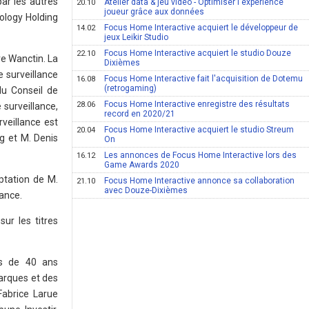
ar les autres
Atelier data & jeu vidéo - Optimiser l'expérience
20.10
joueur grâce aux données
eology Holding
Focus Home Interactive acquiert le développeur de
14.02
jeux Leikir Studio
Focus Home Interactive acquiert le studio Douze
22.10
re Wanctin. La
Dixièmes
e surveillance
Focus Home Interactive fait l'acquisition de Dotemu
16.08
(retrogaming)
du Conseil de
Focus Home Interactive enregistre des résultats
28.06
surveillance,
record en 2020/21
veillance est
Focus Home Interactive acquiert le studio Streum
20.04
g et M. Denis
On
Les annonces de Focus Home Interactive lors des
16.12
Game Awards 2020
ptation de M.
Focus Home Interactive annonce sa collaboration
21.10
avec Douze-Dixièmes
lance.
sur les titres
us de 40 ans
arques et des
Fabrice Larue