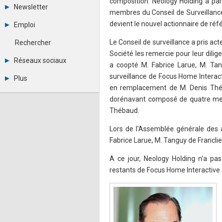
composition. Neology Holding a par
Tous les forums
Newsletter
Créer un compte
membres du Conseil de Surveillance 
Archives
Se connecter
devient le nouvel actionnaire de ré
Emploi
Abonnement
Messages privés
Consulter les annonces
Contacter un modérateur
Le Conseil de surveillance a pris ac
Rechercher
Déposer une annonce
Société les remercie pour leur dilig
Observatoire de l'emploi
Réseaux sociaux
a coopté M. Fabrice Larue, M. Ta
Métiers et compétences
Twitter
surveillance de Focus Home Interac
Plus
Youtube
en remplacement de M. Denis Théb
Annonceurs
LinkedIn
dorénavant composé de quatre memb
Statistiques
Facebook
Thébaud.
Plan du site
Instagram
Sitemap XML
Pinterest
Lors de l'Assemblée générale des a
Ping Awards
A propos
Fabrice Larue, M. Tanguy de Francli
Mentions légales
A ce jour, Neology Holding n'a pas 
restants de Focus Home Interactive