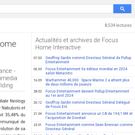
8,534 lectures
Actualités et archives de Focus
 Home
Home Interactive
Geoffroy Sardin nommé Directeur Général de Pullup
07.03
Entertainment
Focus Entertainment 5e éditeur mondial en 2024
ance -
06.03
selon Metacritic
timedia
Warhammer 40,000 : Space Marine 2 a atteint plus
16.09
olding
de deux millions de joueurs
Focus Entertainment devient Pullup Entertainment
28.02
au 1er avril 2024
liale Neology
Geoffroy Sardin nommé Directeur Général Délégué
26.12
de Focus Ent.
ar Nabuboto et
Focus Entertainment annonce un CA de 194,1 M€ et
21.04
oit 35,48% du
l'acquisition de Dovetail
communiqué de
Focus Entertainment nomme Sean Brennan comme
23.01
volution de sa
Directeur Général