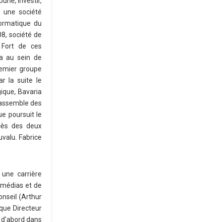
une, Investir,
é une société
formatique du
8, société de
 Fort de ces
pa au sein de
remier groupe
r la suite le
ique, Bavaria
rassemble des
e poursuit le
cès des deux
valu. Fabrice
 une carrière
 médias et de
onseil (Arthur
 que Directeur
4 d'abord dans