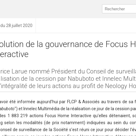
 du 28 juillet 2020
olution de la gouvernance de Focus
teractive
rice Larue nommé Président du Conseil de surveill
lisation de la cession par Nabuboto et lnnelec Mul
l'intégralité de leurs actions au profit de Neology H
ir été informée aujourd'hui par FLCP & Associés au travers de sa fi
abuboto
") et lnnelec Multimédia de la réalisation ce jour de la cession p
é des 1 883 219 actions Focus Home Interactive qu'elles détenaient, s
ding selon les modalités (de prix notamment) indiquées au sein du 
Conseil de surveillance de la Société s'est réuni ce jour pour décider l'é