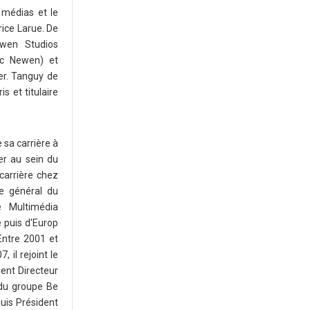
 médias et le
rice Larue. De
ewen Studios
ec Newen) et
er. Tanguy de
s et titulaire
 sa carrière à
er au sein du
carrière chez
re général du
e Multimédia
e puis d'Europ
Entre 2001 et
 il rejoint le
ient Directeur
 du groupe Be
uis Président