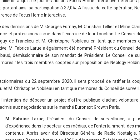
 ailleurs acquis ce jour les actions Focus Home Interactive détenues p
portant ainsi sa participation à 37,0%. A l'issue de cette opération, N
férence de Focus Home Interactive.
te des démissions de M. Georges Fornay, M. Christian Tellier et Mme Clai
ence et professionnalisme dans l'exercice de leur fonction. Le Conseil d
nguy de Franclieu et M. Christophe Nobileau en tant que membres 
tive. M. Fabrice Larue a également été nommé Président du Conseil de 
aud, démissionnaire de son mandat de Président. Le Conseil de sur
res : les trois membres cooptés sur proposition de Neology Holdin
ctionnaires du 22 septembre 2020, il sera proposé de ratifier la coo
eu et M. Christophe Nobileau en tant que membres du Conseil de surveil
l'intention de déposer un projet d'offre publique d'achat volontaire 
 admis aux négociations sur le marché Euronext Growth Paris.
M. Fabrice Larue
, Président du Conseil de surveillance, a pl
d'expérience dans le secteur des médias, de l'entertainment, des m
contenus. Après avoir été Directeur Général de Radio Nostalgie, 