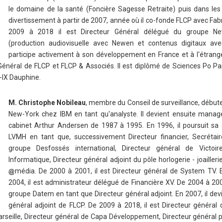
le domaine de la santé (Foncière Sagesse Retraite) puis dans les
divertissement à partir de 2007, année où il co-fonde FLCP avec Fab
2009 à 2018 il est Directeur Général délégué du groupe N
(production audiovisuelle avec Newen et contenus digitaux av
participe activement à son développement en France et à l'étrang
 Général de FLCP et FLCP & Associés. Il est diplômé de Sciences Po Pari
s-IX Dauphine.
M. Christophe Nobileau
, membre du Conseil de surveillance, débute
New-York chez IBM en tant qu'analyste. Il devient ensuite manag
cabinet Arthur Andersen de 1987 à 1995. En 1996, il poursuit sa 
LVMH en tant que, successivement Directeur financier, Secrétai
groupe Desfossés international, Directeur général de Victoir
Informatique, Directeur général adjoint du pôle horlogerie - joailleri
média. De 2000 à 2001, il est Directeur général de System TV. 
2004, il est administrateur délégué de Financière XV. De 2004 à 2007,
groupe Datem en tant que Directeur général adjoint. En 2007, il dev
général adjoint de FLCP. De 2009 à 2018, il est Directeur général
rseille, Directeur général de Capa Développement, Directeur général p