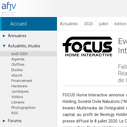
Accueil
Actualités
2020
juillet
édition
Annuaires
Ev
Toutes les sociétés (691)
Actualités, études
In
Studios (418)
août 2026
Editeurs (49)
Agenda
Distributeurs (16)
Chiffres
Hard. / Accessoires (10)
Fab
Etudes
Middlewares (15)
Réa
eSport
Prestataires (99)
de 
Financement
Assoc. / Syndicats (21)
Hardware
Formations / Ecoles (46)
Juridiques
Presse spécialisée (17)
FOCUS Home Interactive annonce avo
Vidéos
Holding, Société Civile Nabuboto ("
N
Librairie
Photographies
lnnelec Multimedia de l'intégralit
RSS
capital, au profit de Neology Hol
Forums
presse diffusé le 8 juillet 2020. Le 