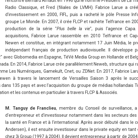
rencontre Bernard Arnault en 1996 qui le nomme Président de La Trib
Radio Classique, et Fred (filiales de LVMH). Fabrice Larue a cré
d'investissement en 2000, FIFL, puis a racheté le pôle Presse In
groupe Le Monde. En 2007, il crée FLCP et rachète Telfrance en 200
production de la série "
Plus belle la vie
", puis l'agence Capa.
acquisitions, Fabrice Larue rassemble en 2010 Telfrance et Ca
Newen et constitue, en intégrant notamment 17 Juin Média, le p
indépendant français de production audiovisuelle. Il développe pa
k
" avec Globomedia en Espagne, TéVé Media Group en Hollande et Belg
ada. En 2014, Fabrice Larue crée parallèlement Neweb, structure qui 
me Les Numériques, Gamekult, Cnet, ou ZDNet. En 2017, Fabrice Laru
Newen à travers le lancement de Versailles Saison 3 après le suc
dans 135 pays et avec l'acquisition du groupe de médias hollandais Tu
ation et les contenus en particulier à travers FLCP & Associés.
M. Tanguy de Franclieu
, membre du Conseil de surveillance, a
d'entrepreneur et d'investisseur notamment dans les secteurs des
la santé en France et à l'international. Après avoir débuté dans le c
Andersen), il est ensuite investisseur dans le private equity en tant
chez 3i Group (1997 à 2004). Il devient entrepreneur à partir de 200