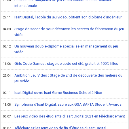
23.06
internationale
Isart Digital, l'école du jeu vidéo, obtient son diplôme d'ingénieur
27.11
Stage de seconde pour découvrir les secrets de fabrication du jeu
04.03
vidéo
Un nouveau double-diplôme spécialisé en management du jeu
02.12
vidéo
Girls Code Games : stage de code cet été, gratuit et 100% filles
11.06
Ambition Jeu Vidéo : Stage de 2nd de découverte des métiers du
25.04
jeu vidéo
Isart Digital ouvre Isart Game Business School à Nice
02.11
Symphonia d'Isart Digital, sacré aux GSA BAFTA Student Awards
18.08
Les jeux vidéo des étudiants d'Isart Digital 2021 en téléchargement
05.07
Téléchargez les jeux vidéo de fin d'études d'Isart Digital
06.07