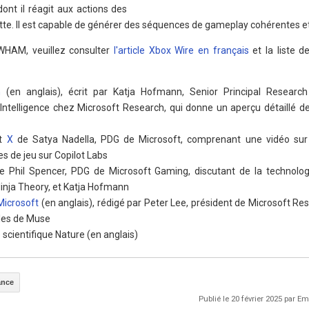
dont il réagit aux actions des
tte. Il est capable de générer des séquences de gameplay cohérentes et
WHAM, veuillez consulter
l'article Xbox Wire en français
et la liste d
h
(en anglais), écrit par Katja Hofmann, Senior Principal Researc
Intelligence chez Microsoft Research, qui donne un aperçu détaillé d
t
X
de Satya Nadella, PDG de Microsoft, comprenant une vidéo sur 
s de jeu sur Copilot Labs
 Phil Spencer, PDG de Microsoft Gaming, discutant de la technolo
Ninja Theory, et Katja Hofmann
 Microsoft
(en anglais), rédigé par Peter Lee, président de Microsoft Res
ales de Muse
 scientifique Nature (en anglais)
ance
Publié le 20 février 2025 par 