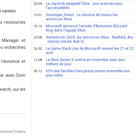
Le Joystick adaptatif Xbox : une avancée pour
03.09
l'accessibilité
 variées.
Developer_Direct : Le résumé de toutes les
19.01
annonces Xbox
es ressources
Microsoft annonce l'arrivée d'Activision Blizzard
16.10
King dans l'équipe Xbox
Gamescom 2023, les annonces Xbox : Starfield, Ara
23.08
h Manager et
: History Untold, AoE IV...
es recherches
Le Game Stack Live de Microsoft revient les 21 et 22
26.02
avril
La Xbox Series X sortira en novembre avec des
12.08
l'annonce et
milliers de jeux
65% des familles françaises jouent ensemble aux
05.12
gie avec Dom
jeux vidéo
earch, sur les
Emmanuel Forsans