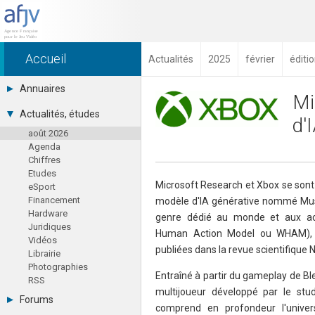
Accueil
Actualités
2025
février
éditi
Annuaires
Mi
Toutes les sociétés (691)
Actualités, études
d'
Studios (418)
août 2026
Editeurs (49)
Agenda
Distributeurs (16)
Chiffres
Hard. / Accessoires (10)
Etudes
Middlewares (15)
Microsoft Research et Xbox se sont
eSport
Prestataires (99)
Financement
modèle d'IA générative nommé Mus
Assoc. / Syndicats (21)
Hardware
Formations / Ecoles (46)
genre dédié au monde et aux ac
Juridiques
Presse spécialisée (17)
Human Action Model ou WHAM), 
Vidéos
publiées dans la revue scientifique N
Librairie
Photographies
Entraîné à partir du gameplay de Bl
RSS
multijoueur développé par le stu
Forums
comprend en profondeur l'unive