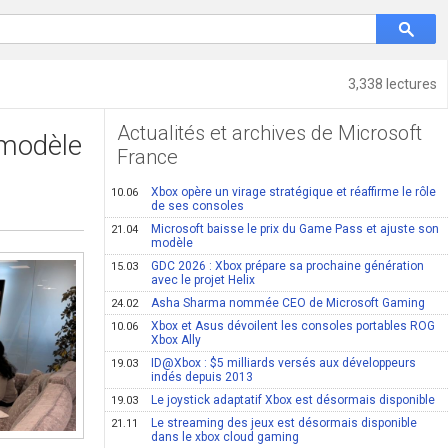
3,338 lectures
Actualités et archives de Microsoft
 modèle
France
Xbox opère un virage stratégique et réaffirme le rôle
10.06
de ses consoles
Microsoft baisse le prix du Game Pass et ajuste son
21.04
modèle
GDC 2026 : Xbox prépare sa prochaine génération
15.03
avec le projet Helix
Asha Sharma nommée CEO de Microsoft Gaming
24.02
Xbox et Asus dévoilent les consoles portables ROG
10.06
Xbox Ally
ID@Xbox : $5 milliards versés aux développeurs
19.03
indés depuis 2013
Le joystick adaptatif Xbox est désormais disponible
19.03
Le streaming des jeux est désormais disponible
21.11
dans le xbox cloud gaming