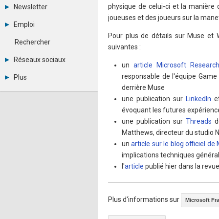
Tous les forums
physique de celui-ci et la manière 
Newsletter
Créer un compte
joueuses et des joueurs sur la mane
Archives
Se connecter
Emploi
Abonnement
Messages privés
Pour plus de détails sur Muse et 
Consulter les annonces
Contacter un modérateur
Rechercher
suivantes :
Déposer une annonce
Observatoire de l'emploi
Réseaux sociaux
un
article Microsoft Researc
Métiers et compétences
Twitter
responsable de l'équipe Game 
Plus
Youtube
derrière Muse
Annonceurs
LinkedIn
une publication sur
LinkedIn
e
Statistiques
Facebook
Plan du site
évoquant les futures expérience
Instagram
Sitemap XML
Pinterest
une publication sur
Threads
de
Ping Awards
Matthews, directeur du studio 
A propos
un
article sur le blog officiel de
Mentions légales
implications techniques génér
l'
article
publié hier dans la revue
Plus d'informations sur
Microsoft Fr