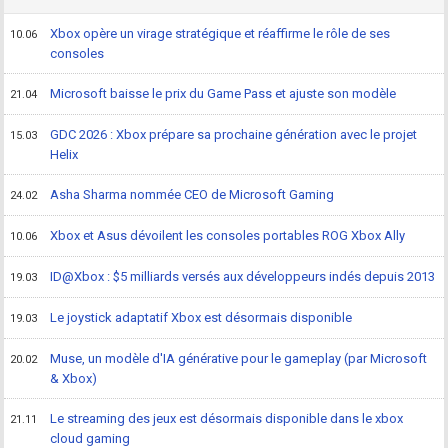
Xbox opère un virage stratégique et réaffirme le rôle de ses
10.06
consoles
Microsoft baisse le prix du Game Pass et ajuste son modèle
21.04
GDC 2026 : Xbox prépare sa prochaine génération avec le projet
15.03
Helix
Asha Sharma nommée CEO de Microsoft Gaming
24.02
Xbox et Asus dévoilent les consoles portables ROG Xbox Ally
10.06
ID@Xbox : $5 milliards versés aux développeurs indés depuis 2013
19.03
Le joystick adaptatif Xbox est désormais disponible
19.03
Muse, un modèle d'IA générative pour le gameplay (par Microsoft
20.02
& Xbox)
Le streaming des jeux est désormais disponible dans le xbox
21.11
cloud gaming