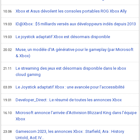
Xbox et Asus dévoilent les consoles portables ROG Xbox Ally
10.06
ID@Xbox : $5 milliards versés aux développeurs indés depuis 2013
19.03
Le joystick adaptatif Xbox est désormais disponible
19.03
Muse, un modèle d'IA générative pour le gameplay (par Microsoft
20.02
& Xbox)
Le streaming des jeux est désormais disponible dans le xbox
21.11
cloud gaming
Le Joystick adaptatif Xbox : une avancée pour l'accessibilité
03.09
Developer_Direct : Le résumé de toutes les annonces Xbox
19.01
Microsoft annonce l'arrivée d'Activision Blizzard King dans l'équipe
16.10
Xbox
Gamescom 2023, les annonces Xbox : Starfield, Ara : History
23.08
Untold, AoE IV...