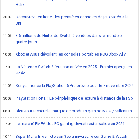
Helix
Découvrez - en ligne - les premières consoles de jeux vidéo à la
30.07
BnF
3,5 millions de Nintendo Switch 2 vendues dans le monde en
11.06
quatre jours
Xbox et Asus dévoilent les consoles portables ROG Xbox Ally
10.06
La Nintendo Switch 2 fera son arrivée en 2025 - Premier aperçu en
17.01
vidéo
Sony annonce la PlayStation 5 Pro prévue pour le 7 novembre 2024
11.09
PlayStation Portal : Le périphérique de lecture à distance de la PS5
30.08
Bleu Jour rachète la marque de produits gaming MGG / Millenium
08.03
Le marché EMEA des PC gaming devrait rester solide en 2021
17.09
Super Mario Bros. fête son 35e anniversaire sur Game & Watch
10.11