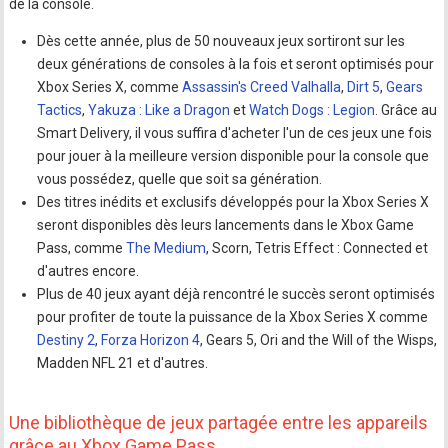
de la console.
Dès cette année, plus de 50 nouveaux jeux sortiront sur les
deux générations de consoles à la fois et seront optimisés pour
Xbox Series X, comme
Assassin's Creed Valhalla
,
Dirt 5
,
Gears
Tactics
,
Yakuza : Like a Dragon
et
Watch Dogs : Legion
. Grâce au
Smart Delivery, il vous suffira d'acheter l'un de ces jeux une fois
pour jouer à la meilleure version disponible pour la console que
vous possédez, quelle que soit sa génération.
Des titres inédits et exclusifs développés pour la Xbox Series X
seront disponibles dès leurs lancements dans le Xbox Game
Pass, comme
The Medium
, Scorn, Tetris Effect : Connected et
d'autres encore.
Plus de 40 jeux ayant déjà rencontré le succès seront optimisés
pour profiter de toute la puissance de la Xbox Series X comme
Destiny 2
,
Forza Horizon 4
, Gears 5, Ori and the Will of the Wisps,
Madden NFL 21 et d'autres.
Une bibliothèque de jeux partagée entre les appareils
grâce au Xbox Game Pass