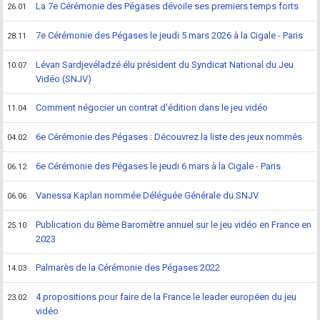
La 7e Cérémonie des Pégases dévoile ses premiers temps forts
26.01
7e Cérémonie des Pégases le jeudi 5 mars 2026 à la Cigale - Paris
28.11
Lévan Sardjevéladzé élu président du Syndicat National du Jeu
10.07
Vidéo (SNJV)
Comment négocier un contrat d'édition dans le jeu vidéo
11.04
6e Cérémonie des Pégases : Découvrez la liste des jeux nommés
04.02
6e Cérémonie des Pégases le jeudi 6 mars à la Cigale - Paris
06.12
Vanessa Kaplan nommée Déléguée Générale du SNJV
06.06
Publication du 8ème Baromètre annuel sur le jeu vidéo en France en
25.10
2023
Palmarès de la Cérémonie des Pégases 2022
14.03
4 propositions pour faire de la France le leader européen du jeu
23.02
vidéo