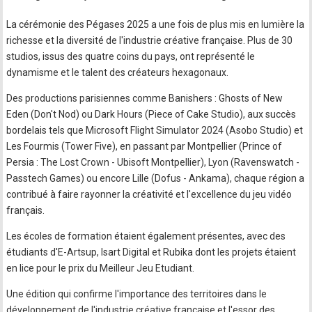
La cérémonie des Pégases 2025 a une fois de plus mis en lumière la
richesse et la diversité de l'industrie créative française. Plus de 30
studios, issus des quatre coins du pays, ont représenté le
dynamisme et le talent des créateurs hexagonaux.
Des productions parisiennes comme Banishers : Ghosts of New
Eden (Don't Nod) ou Dark Hours (Piece of Cake Studio), aux succès
bordelais tels que Microsoft Flight Simulator 2024 (Asobo Studio) et
Les Fourmis (Tower Five), en passant par Montpellier (Prince of
Persia : The Lost Crown - Ubisoft Montpellier), Lyon (Ravenswatch -
Passtech Games) ou encore Lille (Dofus - Ankama), chaque région a
contribué à faire rayonner la créativité et l'excellence du jeu vidéo
français.
Les écoles de formation étaient également présentes, avec des
étudiants d'E-Artsup, Isart Digital et Rubika dont les projets étaient
en lice pour le prix du Meilleur Jeu Etudiant.
Une édition qui confirme l'importance des territoires dans le
développement de l'industrie créative française et l'essor des