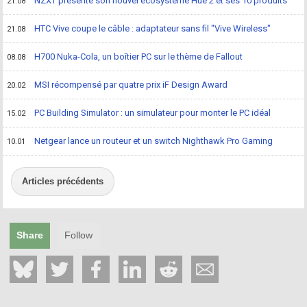
NZXT présente son nouvel écosystème Hue 2 et ses 10 produits
21.08
HTC Vive coupe le câble : adaptateur sans fil "Vive Wireless"
21.08
H700 Nuka-Cola, un boîtier PC sur le thème de Fallout
08.08
MSI récompensé par quatre prix iF Design Award
20.02
PC Building Simulator : un simulateur pour monter le PC idéal
15.02
Netgear lance un routeur et un switch Nighthawk Pro Gaming
10.01
Articles précédents
Share
Follow