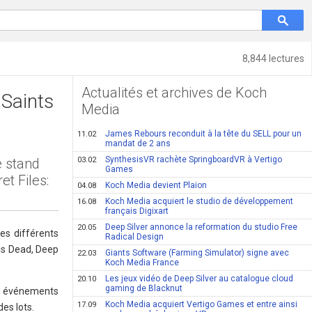
8,844 lectures
Actualités et archives de Koch
 Saints
Media
James Rebours reconduit à la tête du SELL pour un
11.02
mandat de 2 ans
SynthesisVR rachète SpringboardVR à Vertigo
e stand
03.02
Games
et Files:
Koch Media devient Plaion
04.08
Koch Media acquiert le studio de développement
16.08
français Digixart
Deep Silver annonce la reformation du studio Free
20.05
es différents
Radical Design
 is Dead, Deep
Giants Software (Farming Simulator) signe avec
22.03
Koch Media France
Les jeux vidéo de Deep Silver au catalogue cloud
20.10
gaming de Blacknut
es événements
Koch Media acquiert Vertigo Games et entre ainsi
17.09
es lots.