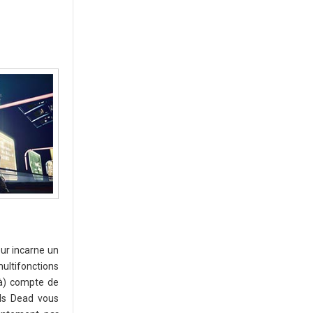
eur incarne un
ultifonctions
là) compte de
 Is Dead vous