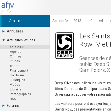
Accueil
Actualités
2013
août
édition
Annuaires
Les Saints
Toutes les sociétés (691)
Actualités, études
Row IV et 
Studios (418)
août 2026
Editeurs (49)
Agenda
Distributeurs (16)
Chiffres
Hard. / Accessoires (10)
Séances de dé
Etudes
Middlewares (15)
public Deep Si
eSport
Prestataires (99)
Sam Peters, X 
Financement
Assoc. / Syndicats (21)
Hardware
Formations / Ecoles (46)
Juridiques
Presse spécialisée (17)
Deep Silver accueillera les visite
Vidéos
titres. Des rues de Steelport dans Sa
Librairie
Photographies
Silver saura captiver votre imaginati
RSS
Les visiteurs pourront essayer les
Forums
Saints Row, des présentations en di