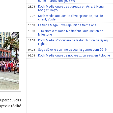
sur le marché des jeux VR
Koch Media ouvre des bureaux en Asie, à Hong
28.08
Kong et Tokyo
Koch Media acquiert le développeur de jeux de
19.02
chant, Voxler
La Sega Mega Drive rajeunit de trente ans
16.08
THQ Nordic et Koch Media font l'acquisition de
16.08
Milestone
Koch Media s'occupera de la distribution de Dying
14.08
Light 2
Sega dévoile son line-up pour la gamescom 2019
07.08
Koch Media ouvre de nouveaux bureaux en Pologne
02.08
superpouvoirs
yez la réalité