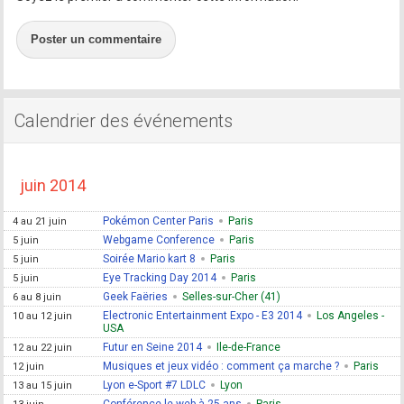
Poster un commentaire
Calendrier des événements
juin 2014
Pokémon Center Paris
Paris
4 au 21 juin
Webgame Conference
Paris
5 juin
Soirée Mario kart 8
Paris
5 juin
Eye Tracking Day 2014
Paris
5 juin
Geek Faëries
Selles-sur-Cher (41)
6 au 8 juin
Electronic Entertainment Expo - E3 2014
Los Angeles -
10 au 12 juin
USA
Futur en Seine 2014
Ile-de-France
12 au 22 juin
Musiques et jeux vidéo : comment ça marche ?
Paris
12 juin
Lyon e-Sport #7 LDLC
Lyon
13 au 15 juin
Conférence le web à 25 ans
Paris