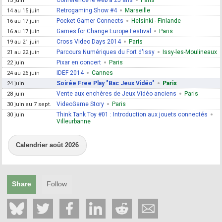
13 juin
Retrogaming Show #4
Marseille
14 au 15 juin
Pocket Gamer Connects
Helsinki - Finlande
16 au 17 juin
Games for Change Europe Festival
Paris
16 au 17 juin
Cross Video Days 2014
Paris
19 au 21 juin
Parcours Numériques du Fort d'Issy
Issy-les-Moulineaux
21 au 22 juin
Pixar en concert
Paris
22 juin
IDEF 2014
Cannes
24 au 26 juin
Soirée Free Play "Bac Jeux Vidéo"
Paris
24 juin
Vente aux enchères de Jeux Vidéo anciens
Paris
28 juin
VideoGame Story
Paris
30 juin au 7 sept.
Think Tank Toy #01 : Introduction aux jouets connectés
30 juin
Villeurbanne
Calendrier août 2026
Share
Follow