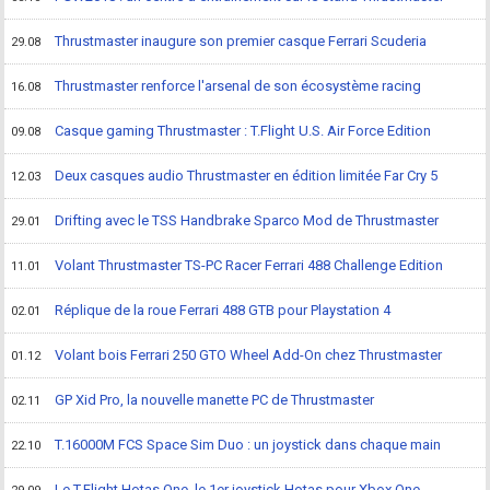
Thrustmaster inaugure son premier casque Ferrari Scuderia
29.08
Thrustmaster renforce l'arsenal de son écosystème racing
16.08
Casque gaming Thrustmaster : T.Flight U.S. Air Force Edition
09.08
Deux casques audio Thrustmaster en édition limitée Far Cry 5
12.03
Drifting avec le TSS Handbrake Sparco Mod de Thrustmaster
29.01
Volant Thrustmaster TS-PC Racer Ferrari 488 Challenge Edition
11.01
Réplique de la roue Ferrari 488 GTB pour Playstation 4
02.01
Volant bois Ferrari 250 GTO Wheel Add-On chez Thrustmaster
01.12
GP Xid Pro, la nouvelle manette PC de Thrustmaster
02.11
T.16000M FCS Space Sim Duo : un joystick dans chaque main
22.10
Le T.Flight Hotas One, le 1er joystick Hotas pour Xbox One