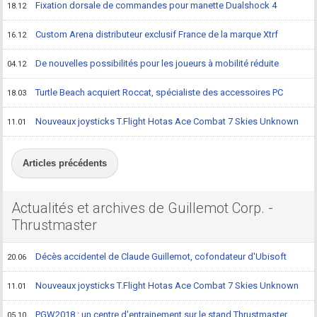
Fixation dorsale de commandes pour manette Dualshock 4
18.12
Custom Arena distributeur exclusif France de la marque Xtrf
16.12
De nouvelles possibilités pour les joueurs à mobilité réduite
04.12
Turtle Beach acquiert Roccat, spécialiste des accessoires PC
18.03
Nouveaux joysticks T.Flight Hotas Ace Combat 7 Skies Unknown
11.01
Articles précédents
Actualités et archives de Guillemot Corp. -
Thrustmaster
Décès accidentel de Claude Guillemot, cofondateur d'Ubisoft
20.06
Nouveaux joysticks T.Flight Hotas Ace Combat 7 Skies Unknown
11.01
PGW2018 : un centre d'entrainement sur le stand Thrustmaster
05.10