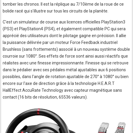
tomber les chronos. Il est la réplique au 7/10ème de la roue de ce
bolide racé qui s'illustre sur tous les circuits de la planète.
C'est un simulateur de course aux licences officielles PlayStation3
(PS3) et PlayStation4 (PS4), et également compatible PC qui sera
apprécié des utilisateurs dont le pilotage gagne en précision. Il allie
la puissance délivrée par un moteur Force Feedback industriel
Brushless (sans frottements) associé à un nouveau système double
courroie sur 1080°. Ses effets de force sont ainsi aussi réactifs que
réalistes avec une finesse impressionnante. Finesse qui se retrouve
dans le pédalier avec ses pédales métal ajustables aux 6 positions
possibles, dans l'angle de rotation ajustable de 270° à 1080° ou bien
encore sur l'axe de direction grâce à la technologie H.E.A.R.T
HallEffect AccuRate Technology avec capteur magnétique sans
contact (16 bits de résolution, 65536 valeurs).