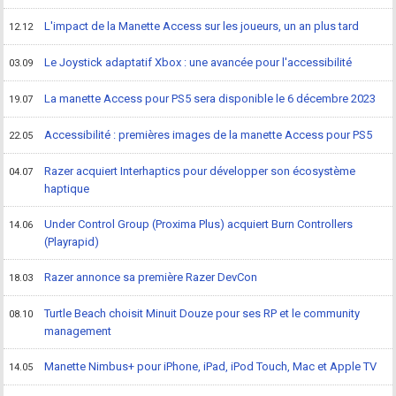
L'impact de la Manette Access sur les joueurs, un an plus tard
12.12
Le Joystick adaptatif Xbox : une avancée pour l'accessibilité
03.09
La manette Access pour PS5 sera disponible le 6 décembre 2023
19.07
Accessibilité : premières images de la manette Access pour PS5
22.05
Razer acquiert Interhaptics pour développer son écosystème
04.07
haptique
Under Control Group (Proxima Plus) acquiert Burn Controllers
14.06
(Playrapid)
Razer annonce sa première Razer DevCon
18.03
Turtle Beach choisit Minuit Douze pour ses RP et le community
08.10
management
Manette Nimbus+ pour iPhone, iPad, iPod Touch, Mac et Apple TV
14.05