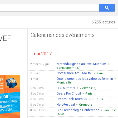
6,255 lectures
Calendrier des événements
 VEF
mai 2017
NintendOrigines au Pixel Museum
2 mai au 2 juil.
Schiltigheim (67)
Conférence Amusée #2
3 mai
Paris
Osons créer des jeux vidéo au féminin
4 mai
Montpellier
HFS Summer
5 au 7 mai
Vierzon (18)
Gears Pro Circuit
5 au 7 mai
Paris
DreamHack Tours 2017
6 au 8 mai
Tours
HeroFestival
6 au 7 mai
Grenoble
GPU Technologie Conference
8 au 11 mai
San Jose
- USA