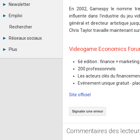
Tous les forums
Newsletter
Créer un compte
En 2002, Gamespy le nomme tren
Archives
Se connecter
Emploi
influente dans l'industrie du jeu 
Abonnement
Messages privés
général et directeur artistique jus
Consulter les annonces
Contacter un modérateur
Rechercher
Déposer une annonce
Chris Taylor travaille maintenant s
Observatoire de l'emploi
Réseaux sociaux
Métiers et compétences
Twitter
Videogame Economics For
Plus
Youtube
Annonceurs
LinkedIn
6è edition : finance + marketing
Statistiques
Facebook
200 professionnels
Plan du site
Instagram
Sitemap XML
Les acteurs clés du financement
Pinterest
Ping Awards
Evénement unique gratuit - plac
A propos
Mentions légales
Site officiel
Signaler une erreur
Commentaires des lecteur