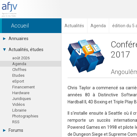
Accueil
Actualités
Agenda
édition du 5 
Annuaires
Confér
Toutes les sociétés (691)
Actualités, études
2017
Studios (418)
août 2026
Editeurs (49)
Agenda
Distributeurs (16)
Chiffres
Hard. / Accessoires (10)
Angoulêm
Etudes
Middlewares (15)
eSport
Prestataires (99)
Financement
Assoc. / Syndicats (21)
Chris Taylor a commencé sa carrièr
Hardware
Formations / Ecoles (46)
années 80 à Distinctive Softwa
Juridiques
Presse spécialisée (17)
Hardball II, 4D Boxing et Triple Play 
Vidéos
Librairie
Il s'installe ensuite à Seattle où il 
Photographies
remporte un succès internationa
RSS
Powered Games en 1998 et pilote l
Forums
de Dungeon Siege et Supreme Com