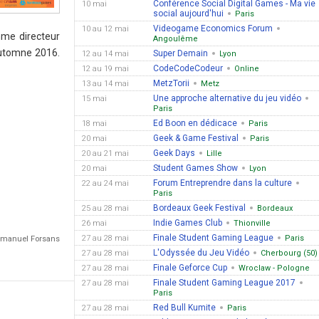
Conférence Social Digital Games - Ma vie
10 mai
social aujourd'hui
Paris
Videogame Economics Forum
10 au 12 mai
mme directeur
Angoulême
'automne 2016.
Super Demain
12 au 14 mai
Lyon
CodeCodeCodeur
12 au 19 mai
Online
MetzTorii
13 au 14 mai
Metz
Une approche alternative du jeu vidéo
15 mai
Paris
Ed Boon en dédicace
18 mai
Paris
Geek & Game Festival
20 mai
Paris
Geek Days
20 au 21 mai
Lille
Student Games Show
20 mai
Lyon
Forum Entreprendre dans la culture
22 au 24 mai
Paris
Bordeaux Geek Festival
25 au 28 mai
Bordeaux
Indie Games Club
26 mai
Thionville
Finale Student Gaming League
27 au 28 mai
Paris
Emmanuel Forsans
L'Odyssée du Jeu Vidéo
27 au 28 mai
Cherbourg (50)
Finale Geforce Cup
27 au 28 mai
Wroclaw - Pologne
Finale Student Gaming League 2017
27 au 28 mai
Paris
Red Bull Kumite
27 au 28 mai
Paris