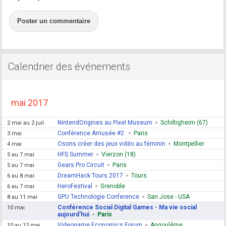
Poster un commentaire
Calendrier des événements
mai 2017
NintendOrigines au Pixel Museum
Schiltigheim (67)
2 mai au 2 juil.
Conférence Amusée #2
Paris
3 mai
Osons créer des jeux vidéo au féminin
Montpellier
4 mai
HFS Summer
Vierzon (18)
5 au 7 mai
Gears Pro Circuit
Paris
5 au 7 mai
DreamHack Tours 2017
Tours
6 au 8 mai
HeroFestival
Grenoble
6 au 7 mai
GPU Technologie Conference
San Jose - USA
8 au 11 mai
Conférence Social Digital Games - Ma vie social
10 mai
aujourd'hui
Paris
Videogame Economics Forum
Angoulême
10 au 12 mai