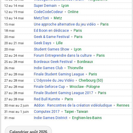
Super Demain
Lyon
12 au 14 mai
CodeCodeCodeur
Online
12 au 19 mai
MetzTorii
Metz
13 au 14 mai
Une approche alternative du jeu vidéo
Paris
15 mai
Ed Boon en dédicace
Paris
18 mai
Geek & Game Festival
Paris
20 mai
Geek Days
Lille
20 au 21 mai
Student Games Show
Lyon
20 mai
Forum Entreprendre dans la culture
Paris
22 au 24 mai
Bordeaux Geek Festival
Bordeaux
25 au 28 mai
Indie Games Club
Thionville
26 mai
Finale Student Gaming League
Paris
27 au 28 mai
L'Odyssée du Jeu Vidéo
Cherbourg (50)
27 au 28 mai
Finale Geforce Cup
Wroclaw - Pologne
27 au 28 mai
Finale Student Gaming League 2017
Paris
27 au 28 mai
Red Bull Kumite
Paris
27 au 28 mai
Addon : Rencontres de la création vidéoludique
Rennes
30 mai au 2 juin
Computex 2017
Taipei - Taiwan
31 mai au 1 juin
Indie Games District
Enghien-les-Bains
31 mai
Calendrier août 2026