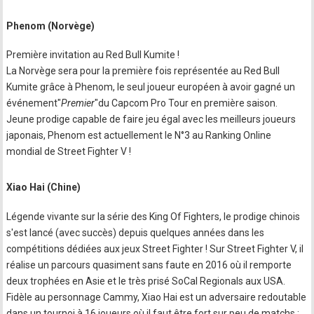
Phenom (Norvège)
Première invitation au Red Bull Kumite !
La Norvège sera pour la première fois représentée au Red Bull
Kumite grâce à Phenom, le seul joueur européen à avoir gagné un
événement"
Premier
"du Capcom Pro Tour en première saison.
Jeune prodige capable de faire jeu égal avec les meilleurs joueurs
japonais, Phenom est actuellement le N°3 au Ranking Online
mondial de Street Fighter V !
Xiao Hai (Chine)
Légende vivante sur la série des King Of Fighters, le prodige chinois
s'est lancé (avec succès) depuis quelques années dans les
compétitions dédiées aux jeux Street Fighter ! Sur Street Fighter V, il
réalise un parcours quasiment sans faute en 2016 où il remporte
deux trophées en Asie et le très prisé SoCal Regionals aux USA.
Fidèle au personnage Cammy, Xiao Hai est un adversaire redoutable
dans un tournoi à 16 joueurs où il faut être fort sur peu de matchs :