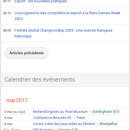
Esport : les nouvelles pratiques
03.11
Le programme des compétitions esport à la Paris Games Week
24.10
2025
Fortnite Global Championship 2025 : Une victoire française
08.09
historique
Articles précédents
Calendrier des événements
mai 2017
NintendOrigines au Pixel Museum
Schiltigheim (67)
2 mai au 2 juil.
Conférence Amusée #2
Paris
3 mai
Osons créer des jeux vidéo au féminin
Montpellier
4 mai
HFS Summer
Vierzon (18)