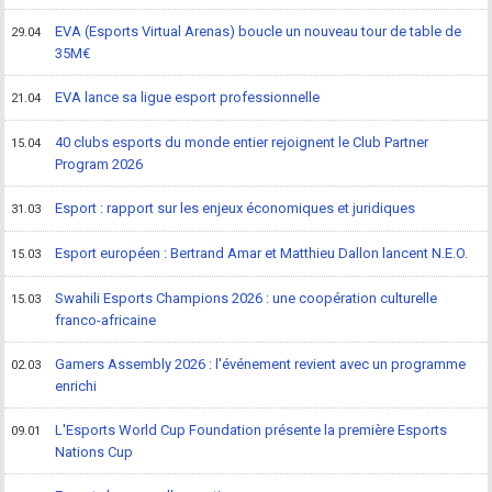
EVA (Esports Virtual Arenas) boucle un nouveau tour de table de
29.04
35M€
EVA lance sa ligue esport professionnelle
21.04
40 clubs esports du monde entier rejoignent le Club Partner
15.04
Program 2026
Esport : rapport sur les enjeux économiques et juridiques
31.03
Esport européen : Bertrand Amar et Matthieu Dallon lancent N.E.O.
15.03
Swahili Esports Champions 2026 : une coopération culturelle
15.03
franco-africaine
Gamers Assembly 2026 : l'événement revient avec un programme
02.03
enrichi
L'Esports World Cup Foundation présente la première Esports
09.01
Nations Cup