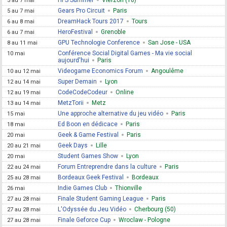
5 au 7 mai
Gears Pro Circuit
Paris
5 au 7 mai
DreamHack Tours 2017
Tours
6 au 8 mai
HeroFestival
Grenoble
6 au 7 mai
GPU Technologie Conference
San Jose - USA
8 au 11 mai
Conférence Social Digital Games - Ma vie social
10 mai
aujourd'hui
Paris
Videogame Economics Forum
Angoulême
10 au 12 mai
Super Demain
Lyon
12 au 14 mai
CodeCodeCodeur
Online
12 au 19 mai
MetzTorii
Metz
13 au 14 mai
Une approche alternative du jeu vidéo
Paris
15 mai
Ed Boon en dédicace
Paris
18 mai
Geek & Game Festival
Paris
20 mai
Geek Days
Lille
20 au 21 mai
Student Games Show
Lyon
20 mai
Forum Entreprendre dans la culture
Paris
22 au 24 mai
Bordeaux Geek Festival
Bordeaux
25 au 28 mai
Indie Games Club
Thionville
26 mai
Finale Student Gaming League
Paris
27 au 28 mai
L'Odyssée du Jeu Vidéo
Cherbourg (50)
27 au 28 mai
Finale Geforce Cup
Wroclaw - Pologne
27 au 28 mai