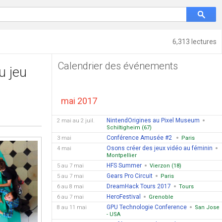
6,313 lectures
Calendrier des événements
u jeu
mai 2017
NintendOrigines au Pixel Museum
2 mai au 2 juil.
Schiltigheim (67)
Conférence Amusée #2
3 mai
Paris
Osons créer des jeux vidéo au féminin
4 mai
Montpellier
HFS Summer
5 au 7 mai
Vierzon (18)
Gears Pro Circuit
5 au 7 mai
Paris
DreamHack Tours 2017
6 au 8 mai
Tours
HeroFestival
6 au 7 mai
Grenoble
GPU Technologie Conference
8 au 11 mai
San Jose
- USA