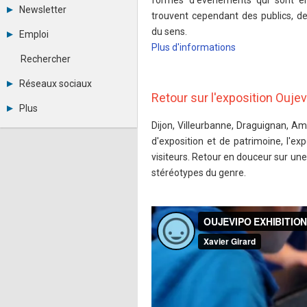
formes d'événements qui sont en
Tous les forums
Newsletter
trouvent cependant des publics, d
Créer un compte
Archives
Se connecter
du sens.
Emploi
Abonnement
Messages privés
Plus d'informations
Consulter les annonces
Contacter un modérateur
Rechercher
Déposer une annonce
Observatoire de l'emploi
Réseaux sociaux
Métiers et compétences
Retour sur l'exposition Ouje
Twitter
Plus
Youtube
Dijon, Villeurbanne, Draguignan, Am
Annonceurs
LinkedIn
Statistiques
d'exposition et de patrimoine, l'exp
Facebook
Plan du site
Instagram
visiteurs. Retour en douceur sur une
Sitemap XML
Pinterest
stéréotypes du genre.
Ping Awards
A propos
Mentions légales