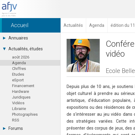
Accueil
Actualités
Agenda
édition du 1
Annuaires
Confére
Toutes les sociétés (691)
Actualités, études
vidéo
Studios (418)
août 2026
Editeurs (49)
Agenda
Distributeurs (16)
Chiffres
Hard. / Accessoires (10)
Ecole Bell
Etudes
Middlewares (15)
eSport
Prestataires (99)
Financement
Assoc. / Syndicats (21)
Depuis plus de 10 ans, je soutiens 
Hardware
Formations / Ecoles (46)
objet culturel à prendre au sérieux
Juridiques
Presse spécialisée (17)
artistique, d'éducation populaire,
Vidéos
expositions ou des résidences de cré
Librairie
de s'intéresser au jeu vidéo dans 
Photographies
RSS
des stratégies variées. Cette int
présenter des corpus de jeux, des 
Forums