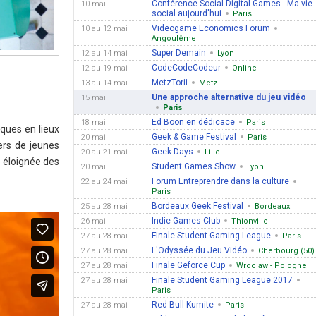
Conférence Social Digital Games - Ma vie
10 mai
social aujourd'hui
Paris
Videogame Economics Forum
10 au 12 mai
Angoulême
Super Demain
12 au 14 mai
Lyon
CodeCodeCodeur
12 au 19 mai
Online
MetzTorii
13 au 14 mai
Metz
Une approche alternative du jeu vidéo
15 mai
Paris
Ed Boon en dédicace
18 mai
Paris
èques en lieux
Geek & Game Festival
20 mai
Paris
iers de jeunes
Geek Days
20 au 21 mai
Lille
o éloignée des
Student Games Show
20 mai
Lyon
Forum Entreprendre dans la culture
22 au 24 mai
Paris
Bordeaux Geek Festival
25 au 28 mai
Bordeaux
Indie Games Club
26 mai
Thionville
Finale Student Gaming League
27 au 28 mai
Paris
L'Odyssée du Jeu Vidéo
27 au 28 mai
Cherbourg (50)
Finale Geforce Cup
27 au 28 mai
Wroclaw - Pologne
Finale Student Gaming League 2017
27 au 28 mai
Paris
Red Bull Kumite
27 au 28 mai
Paris