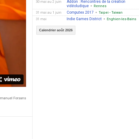
Addon : Rencontres de la création
30 mai au 2 juin
vidéoludique
Rennes
Computex 2017
31 mai au 1 juin
Taipei - Taiwan
Indie Games District
31 mai
Enghien-les-Bains
Calendrier août 2026
Emmanuel Forsans