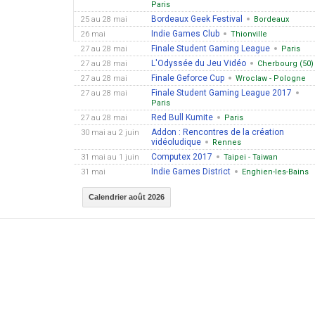
Paris
Bordeaux Geek Festival
25 au 28 mai
Bordeaux
Indie Games Club
26 mai
Thionville
Finale Student Gaming League
27 au 28 mai
Paris
L'Odyssée du Jeu Vidéo
27 au 28 mai
Cherbourg (50)
Finale Geforce Cup
27 au 28 mai
Wroclaw - Pologne
Finale Student Gaming League 2017
27 au 28 mai
Paris
Red Bull Kumite
27 au 28 mai
Paris
Addon : Rencontres de la création
30 mai au 2 juin
vidéoludique
Rennes
Computex 2017
31 mai au 1 juin
Taipei - Taiwan
Indie Games District
31 mai
Enghien-les-Bains
Calendrier août 2026