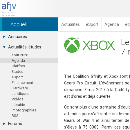
Accueil
Actualités
eSport
Agenda
éd
Annuaires
Le
Toutes les sociétés (691)
Actualités, études
7 
Studios (418)
août 2026
Editeurs (49)
Agenda
Distributeurs (16)
Chiffres
Hard. / Accessoires (10)
Etudes
Middlewares (15)
The Coalition, Gfinity et Xbox sont 
eSport
Prestataires (99)
Financement
Gears Pro Circuit. L'événement se
Assoc. / Syndicats (21)
Hardware
Formations / Ecoles (46)
dimanche 7 mai 2017 à la Gaité Lyri
Juridiques
Presse spécialisée (17)
est d'ores et déjà ouverte.
Vidéos
Librairie
Ce sont plus d'une trentaine d'équi
Photographies
attendus pour s'affronter sur le mo
RSS
Gears of War 4 et ainsi tenter de
Forums
s'élève à 75 000$. Parmi ces équi