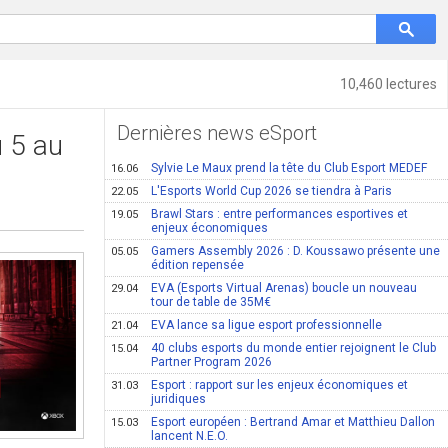
10,460 lectures
Dernières news eSport
u 5 au
Sylvie Le Maux prend la tête du Club Esport MEDEF
16.06
L'Esports World Cup 2026 se tiendra à Paris
22.05
Brawl Stars : entre performances esportives et
19.05
enjeux économiques
Gamers Assembly 2026 : D. Koussawo présente une
05.05
édition repensée
EVA (Esports Virtual Arenas) boucle un nouveau
29.04
tour de table de 35M€
EVA lance sa ligue esport professionnelle
21.04
40 clubs esports du monde entier rejoignent le Club
15.04
Partner Program 2026
Esport : rapport sur les enjeux économiques et
31.03
juridiques
Esport européen : Bertrand Amar et Matthieu Dallon
15.03
lancent N.E.O.