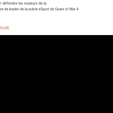
r défendre les couleurs de la
ce de leader de la scène eSport de Gears of War 4.
rcuit