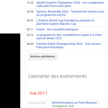
Swahili Esports Champions 2026 : une coopération
15.03
culturelle franco-africaine
Gamers Assembly 2026 : l'événement revient avec
02.03
un programme enrichi
L'Esports World Cup Foundation présente la
09.01
première Esports Nations Cup
Esport : les nouvelles pratiques
03.11
Le programme des compétitions esport à la Paris
24.10
Games Week 2025
Fortnite Global Championship 2025 : Une victoire
08.09
française historique
Articles précédents
Calendrier des événements
mai 2017
NintendOrigines au Pixel Museum
2 mai au 2 juil.
Schiltigheim (67)