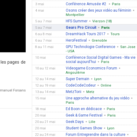
Conférence Amusée #2
3 mai
Paris
Osons créer des jeux vidéo au féminin
4 mai
Montpellier
HFS Summer
5 au 7 mai
Vierzon (18)
Gears Pro Circuit
5 au 7 mai
Paris
DreamHack Tours 2017
6 au 8 mai
Tours
HeroFestival
6 au 7 mai
Grenoble
GPU Technologie Conference
8 au 11 mai
San Jose
- USA
Conférence Social Digital Games - Ma vie
10 mai
 les pages de
social aujourd'hui
Paris
Videogame Economics Forum
10 au 12 mai
Angoulême
Super Demain
12 au 14 mai
Lyon
CodeCodeCodeur
12 au 19 mai
Online
Emmanuel Forsans
MetzTorii
13 au 14 mai
Metz
Une approche alternative du jeu vidéo
15 mai
Paris
Ed Boon en dédicace
18 mai
Paris
Geek & Game Festival
20 mai
Paris
Geek Days
20 au 21 mai
Lille
Student Games Show
20 mai
Lyon
Forum Entreprendre dans la culture
22 au 24 mai