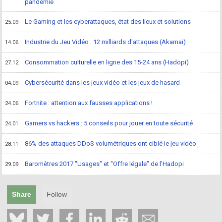
pandémie
Le Gaming et les cyberattaques, état des lieux et solutions
25.09
Industrie du Jeu Vidéo : 12 milliards d'attaques (Akamai)
14.06
Consommation culturelle en ligne des 15-24 ans (Hadopi)
27.12
Cybersécurité dans les jeux vidéo et les jeux de hasard
04.09
Fortnite : attention aux fausses applications !
24.06
Gamers vs hackers : 5 conseils pour jouer en toute sécurité
24.01
86% des attaques DDoS volumétriques ont ciblé le jeu vidéo
28.11
Baromètres 2017 "Usages" et "Offre légale" de l'Hadopi
29.09
Share
Follow