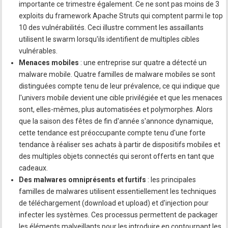
importante ce trimestre également. Ce ne sont pas moins de 3
exploits du framework Apache Struts qui comptent parmi le top
10 des vulnérabilités. Ceci illustre comment les assaillants
utilisent le swarm lorsqu'ils identifient de multiples cibles
vulnérables.
Menaces mobiles
: une entreprise sur quatre a détecté un
malware mobile. Quatre familles de malware mobiles se sont
distinguées compte tenu de leur prévalence, ce qui indique que
l'univers mobile devient une cible privilégiée et que les menaces
sont, elles-mêmes, plus automatisées et polymorphes. Alors
que la saison des fêtes de fin d'année s'annonce dynamique,
cette tendance est préoccupante compte tenu d'une forte
tendance à réaliser ses achats à partir de dispositifs mobiles et
des multiples objets connectés qui seront offerts en tant que
cadeaux.
Des malwares omniprésents et furtifs
: les principales
familles de malwares utilisent essentiellement les techniques
de téléchargement (download et upload) et d'injection pour
infecter les systèmes. Ces processus permettent de packager
les éléments malveillants pour les introduire en contournant les