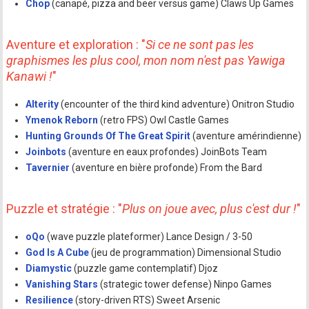
Chop
(canapé, pizza and beer versus game) Claws Up Games
Aventure et exploration : "
Si ce ne sont pas les
graphismes les plus cool, mon nom n'est pas Yawiga
Kanawi !
"
Alterity
(encounter of the third kind adventure) Onitron Studio
Ymenok Reborn
(retro FPS) Owl Castle Games
Hunting Grounds Of The Great Spirit
(aventure amérindienne)
Joinbots
(aventure en eaux profondes) JoinBots Team
Tavernier
(aventure en bière profonde) From the Bard
Puzzle et stratégie : "
Plus on joue avec, plus c'est dur !
"
oQo
(wave puzzle plateformer) Lance Design / 3-50
God Is A Cube
(jeu de programmation) Dimensional Studio
Diamystic
(puzzle game contemplatif) Djoz
Vanishing Stars
(strategic tower defense) Ninpo Games
Resilience
(story-driven RTS) Sweet Arsenic