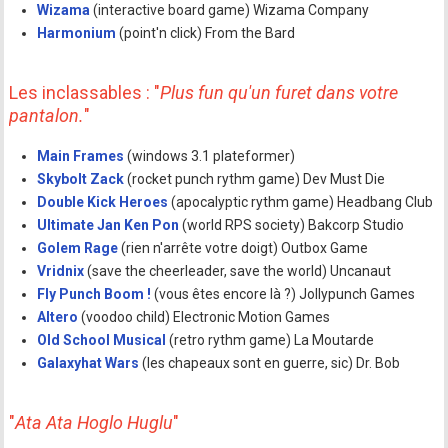
Wizama
(interactive board game) Wizama Company
Harmonium
(point'n click) From the Bard
Les inclassables : "
Plus fun qu'un furet dans votre
pantalon.
"
Main Frames
(windows 3.1 plateformer)
Skybolt Zack
(rocket punch rythm game) Dev Must Die
Double Kick Heroes
(apocalyptic rythm game) Headbang Club
Ultimate Jan Ken Pon
(world RPS society) Bakcorp Studio
Golem Rage
(rien n'arrête votre doigt) Outbox Game
Vridnix
(save the cheerleader, save the world) Uncanaut
Fly Punch Boom !
(vous êtes encore là ?) Jollypunch Games
Altero
(voodoo child) Electronic Motion Games
Old School Musical
(retro rythm game) La Moutarde
Galaxyhat Wars
(les chapeaux sont en guerre, sic) Dr. Bob
"
Ata Ata Hoglo Huglu
"