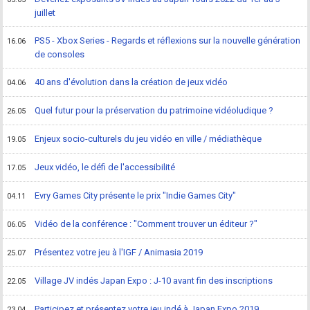
juillet
PS5 - Xbox Series - Regards et réflexions sur la nouvelle génération
16.06
de consoles
40 ans d'évolution dans la création de jeux vidéo
04.06
Quel futur pour la préservation du patrimoine vidéoludique ?
26.05
Enjeux socio-culturels du jeu vidéo en ville / médiathèque
19.05
Jeux vidéo, le défi de l'accessibilité
17.05
Evry Games City présente le prix "Indie Games City"
04.11
Vidéo de la conférence : "Comment trouver un éditeur ?"
06.05
Présentez votre jeu à l'IGF / Animasia 2019
25.07
Village JV indés Japan Expo : J-10 avant fin des inscriptions
22.05
Participez et présentez votre jeu indé à Japan Expo 2019
23.04