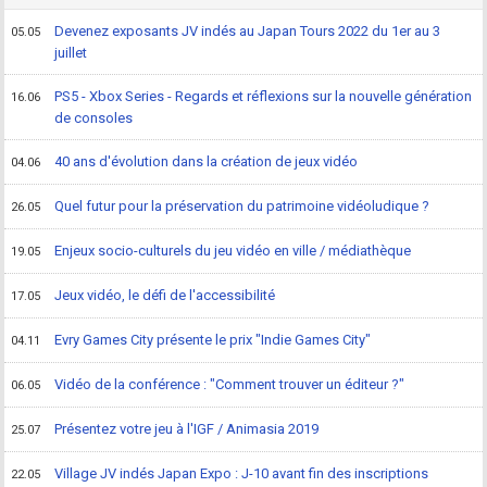
Devenez exposants JV indés au Japan Tours 2022 du 1er au 3
05.05
juillet
PS5 - Xbox Series - Regards et réflexions sur la nouvelle génération
16.06
de consoles
40 ans d'évolution dans la création de jeux vidéo
04.06
Quel futur pour la préservation du patrimoine vidéoludique ?
26.05
Enjeux socio-culturels du jeu vidéo en ville / médiathèque
19.05
Jeux vidéo, le défi de l'accessibilité
17.05
Evry Games City présente le prix "Indie Games City"
04.11
Vidéo de la conférence : "Comment trouver un éditeur ?"
06.05
Présentez votre jeu à l'IGF / Animasia 2019
25.07
Village JV indés Japan Expo : J-10 avant fin des inscriptions
22.05