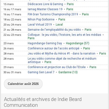
Dédicaces Livre & Gaming
Paris
15 mars
Iamag Master Classes 19
Paris
16 au 17 mars
FIA Gran Turismo Championship 2019
Paris
16 au 17 mars
Nihon Pop Sorbonne
Paris
18 au 22 mars
Laval Virtual 2019
Laval
20 au 24 mars
Semaine de l'employabilité du jeu vidéo
Paris
21 au 28 mars
Colloque : le jeu vidéo, l'histoire, les arts et les médias
22 au 23 mars
Paris
Hagondange Gaming Day
Hagondange (57)
23 mars
Conférence autour de l'accès anticipé
Paris
26 mars
Jeu vidéo et Mythe du Héros #1 - dans la narration
Paris
28 mars
Le jeu vidéo comme objet de recherche et médium
28 mars
artistique
Paris
Conférence et projection au Club de l'Etoile
Paris
29 mars
Gaming Gen Level 7
Gardanne (13)
30 au 31 mars
Calendrier août 2026
Actualités et archives de Indie Beard
Communication