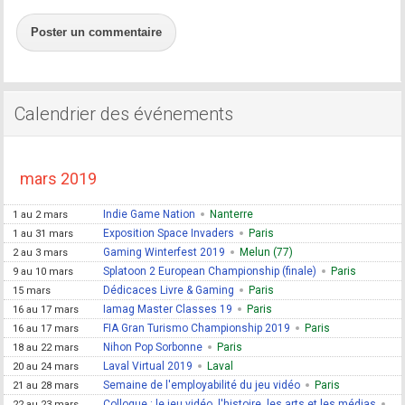
Poster un commentaire
Calendrier des événements
mars 2019
Indie Game Nation
Nanterre
1 au 2 mars
Exposition Space Invaders
Paris
1 au 31 mars
Gaming Winterfest 2019
Melun (77)
2 au 3 mars
Splatoon 2 European Championship (finale)
Paris
9 au 10 mars
Dédicaces Livre & Gaming
Paris
15 mars
Iamag Master Classes 19
Paris
16 au 17 mars
FIA Gran Turismo Championship 2019
Paris
16 au 17 mars
Nihon Pop Sorbonne
Paris
18 au 22 mars
Laval Virtual 2019
Laval
20 au 24 mars
Semaine de l'employabilité du jeu vidéo
Paris
21 au 28 mars
Colloque : le jeu vidéo, l'histoire, les arts et les médias
22 au 23 mars