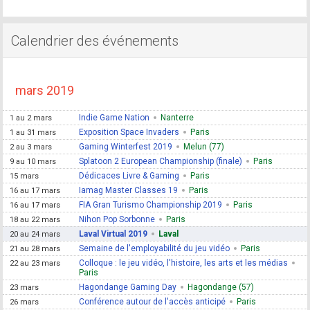
Calendrier des événements
mars 2019
Indie Game Nation
Nanterre
1 au 2 mars
Exposition Space Invaders
Paris
1 au 31 mars
Gaming Winterfest 2019
Melun (77)
2 au 3 mars
Splatoon 2 European Championship (finale)
Paris
9 au 10 mars
Dédicaces Livre & Gaming
Paris
15 mars
Iamag Master Classes 19
Paris
16 au 17 mars
FIA Gran Turismo Championship 2019
Paris
16 au 17 mars
Nihon Pop Sorbonne
Paris
18 au 22 mars
Laval Virtual 2019
Laval
20 au 24 mars
Semaine de l'employabilité du jeu vidéo
Paris
21 au 28 mars
Colloque : le jeu vidéo, l'histoire, les arts et les médias
22 au 23 mars
Paris
Hagondange Gaming Day
Hagondange (57)
23 mars
Conférence autour de l'accès anticipé
Paris
26 mars