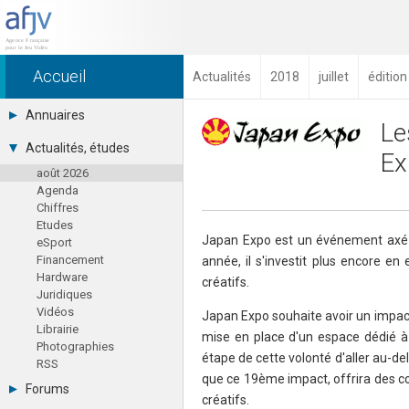
Accueil
Actualités
2018
juillet
édition
Annuaires
Le
Toutes les sociétés (691)
Actualités, études
Ex
Studios (418)
août 2026
Editeurs (49)
Agenda
Distributeurs (16)
Chiffres
Hard. / Accessoires (10)
Etudes
Middlewares (15)
Japan Expo est un événement axé su
eSport
Prestataires (99)
Financement
année, il s'investit plus encore e
Assoc. / Syndicats (21)
Hardware
Formations / Ecoles (46)
créatifs.
Juridiques
Presse spécialisée (17)
Vidéos
Japan Expo souhaite avoir un impact 
Librairie
mise en place d'un espace dédié à 
Photographies
étape de cette volonté d'aller au-de
RSS
que ce 19ème impact, offrira des co
Forums
créatifs.