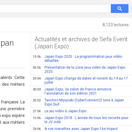
8,123 lectures
Actualités et archives de Sefa Event
apan
(Japan Expo)
Japan Expo 2025 : La programmation jeux vidéo
19.06
détaillée
Présentation de la zone jeux vidéo de Japan Expo
05.06
2025
alents. Cette
Japan Expo change de dates et revient du 14 au 17
29.04
juillet
e des métiers
Japan Expo, 3e salon de France annonce
30.03
l'annulation de son édition 2021
Taiichiro Miyazaki (CyberConnect2) sera à Japan
20.02
 française. La
Expo Sud
 une première
Le jeu vidéo à Japan Expo
27.06
an expo espère
Japan Expo 2018 : L'année de tous les records pour
15.06
ié aux métiers
le JV indé
A vos manettes avec Japan Expo 16e Impact
29.06