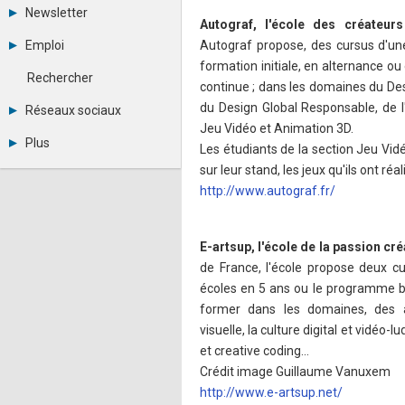
Tous les forums
Newsletter
Créer un compte
Autograf, l'école des créateur
Archives
Se connecter
Emploi
Autograf propose, des cursus d'un
Abonnement
Messages privés
formation initiale, en alternance o
Consulter les annonces
Contacter un modérateur
Rechercher
continue ; dans les domaines du De
Déposer une annonce
Observatoire de l'emploi
du Design Global Responsable, de l'
Réseaux sociaux
Métiers et compétences
Jeu Vidéo et Animation 3D.
Twitter
Plus
Les étudiants de la section Jeu Vidé
Youtube
Annonceurs
LinkedIn
sur leur stand, les jeux qu'ils ont ré
Statistiques
Facebook
http://www.autograf.fr/
Plan du site
Instagram
Sitemap XML
Pinterest
Ping Awards
E-artsup, l'école de la passion cré
A propos
de France, l'école propose deux c
Mentions légales
écoles en 5 ans ou le programme b
former dans les domaines, des a
visuelle, la culture digital et vidéo-
et creative coding…
Crédit image Guillaume Vanuxem
http://www.e-artsup.net/