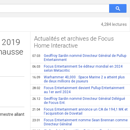
4,284 lectures
Actualités et archives de Focus
e 2019
Home Interactive
 hausse
Geoffroy Sardin nommé Directeur Général de Pullup
07.03
Entertainment
Focus Entertainment 5e éditeur mondial en 2024
06.03
selon Metacritic
Warhammer 40,000 : Space Marine 2 a atteint plus
16.09
de deux millions de joueurs
Focus Entertainment devient Pullup Entertainment
28.02
au 1er avril 2024
Geoffroy Sardin nommé Directeur Général Délégué
26.12
de Focus Ent.
Focus Entertainment annonce un CA de 194,1 M€ et
21.04
l'acquisition de Dovetail
emestre allant
Focus Entertainment nomme Sean Brennan comme
23.01
Directeur Général