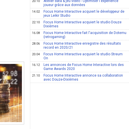
Atelier data & jeu vidéo - Optimiser l'expérience
20.10
joueur grâce aux données
Focus Home Interactive acquiert le développeur de
14.02
jeux Leikir Studio
Focus Home Interactive acquiert le studio Douze
22.10
Dixièmes
Focus Home Interactive fait l'acquisition de Dotemu
16.08
(retrogaming)
Focus Home Interactive enregistre des résultats
28.06
record en 2020/21
Focus Home Interactive acquiert le studio Streum
20.04
On
Les annonces de Focus Home Interactive lors des
16.12
Game Awards 2020
Focus Home Interactive annonce sa collaboration
21.10
avec Douze-Dixièmes