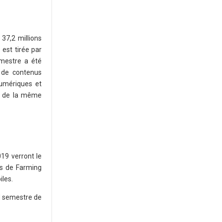
37,2 millions
est tirée par
imestre a été
 de contenus
numériques et
es de la même
19 verront le
us de Farming
iles.
nd semestre de