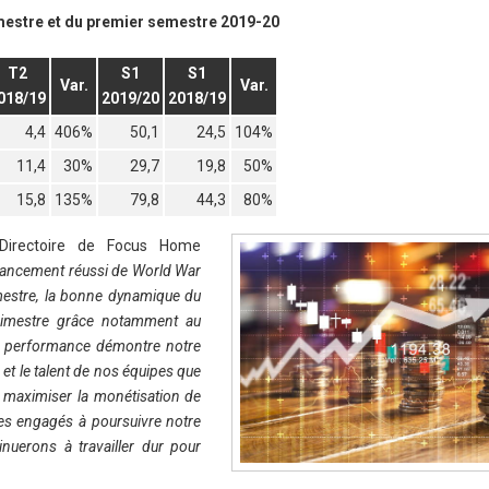
imestre et du premier semestre 2019-20
T2
S1
S1
Var.
Var.
018/19
2019/20
2018/19
4,4
406%
50,1
24,5
104%
11,4
30%
29,7
19,8
50%
15,8
135%
79,8
44,3
80%
 Directoire de Focus Home
u lancement réussi de World War
imestre, la bonne dynamique du
rimestre grâce notamment au
te performance démontre notre
e et le talent de nos équipes que
à maximiser la monétisation de
s engagés à poursuivre notre
inuerons à travailler dur pour