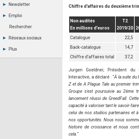
Tous les forums
Newsletter
Chiffre d'affaires du deuxième tr
Créer un compte
Archives
Se connecter
Emploi
Abonnement
Messages privés
Non audités
T2
Consulter les annonces
Contacter un modérateur
Rechercher
En millions d'euros
2019/20
2
Déposer une annonce
Observatoire de l'emploi
Catalogue
22,5
Réseaux sociaux
Métiers et compétences
Twitter
Back-catalogue
14,7
Plus
Youtube
Chiffre d'affaires total
37,2
Annonceurs
LinkedIn
Statistiques
Facebook
Plan du site
Jurgen Goeldner, Président du
Instagram
Sitemap XML
Pinterest
Interactive, a déclaré : "
À la suite d
Ping Awards
Z et de A Plague Tale au premier tr
A propos
Groupe s'est poursuivie au 2ème t
Mentions légales
lancement réussi de GreedFall. Cet
capacité à valoriser tant le savoir-fair
celui de nos studios partenaires et 
nos opportunités. Nous nous somme
histoire de croissance et nous cont
cela.
"