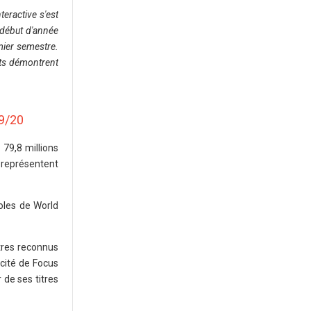
eractive s'est
 début d'année
mier semestre.
ats démontrent
19/20
 79,8 millions
 représentent
oles de World
tres reconnus
cité de Focus
de ses titres