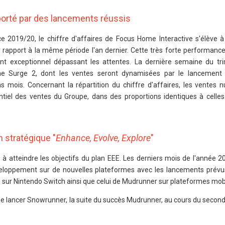
porté par des lancements réussis
e 2019/20, le chiffre d'affaires de Focus Home Interactive s'élève à 
 rapport à la même période l'an dernier. Cette très forte performance 
nt exceptionnel dépassant les attentes. La dernière semaine du tr
e Surge 2, dont les ventes seront dynamisées par le lancement
s mois. Concernant la répartition du chiffre d'affaires, les ventes 
entiel des ventes du Groupe, dans des proportions identiques à cell
 stratégique "
Enhance, Evolve, Explore
"
à atteindre les objectifs du plan EEE. Les derniers mois de l'année 20
veloppement sur de nouvelles plateformes avec les lancements prév
u sur Nintendo Switch ainsi que celui de Mudrunner sur plateformes mob
on de lancer Snowrunner, la suite du succès Mudrunner, au cours du seco