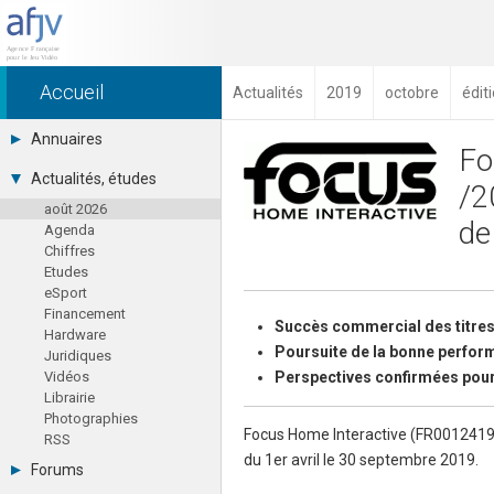
Accueil
Actualités
2019
octobre
édit
Annuaires
Fo
Toutes les sociétés (691)
Actualités, études
/2
Studios (418)
août 2026
Editeurs (49)
de
Agenda
Distributeurs (16)
Chiffres
Hard. / Accessoires (10)
Etudes
Middlewares (15)
eSport
Prestataires (99)
Financement
Assoc. / Syndicats (21)
Succès commercial des titres
Hardware
Formations / Ecoles (46)
Poursuite de la bonne perfo
Juridiques
Presse spécialisée (17)
Vidéos
Perspectives confirmées pou
Librairie
Photographies
Focus Home Interactive (FR001241930
RSS
du 1er avril le 30 septembre 2019.
Forums