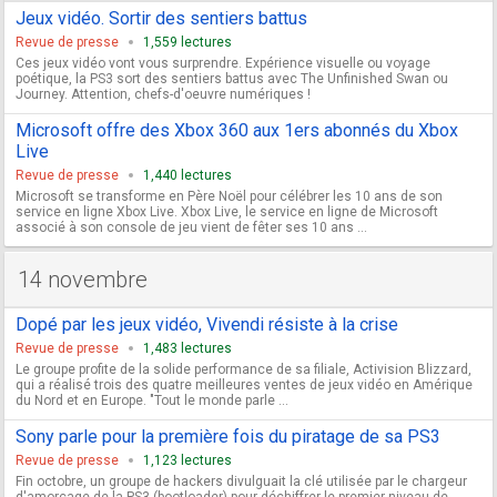
Jeux vidéo. Sortir des sentiers battus
Revue de presse
1,559 lectures
Ces jeux vidéo vont vous surprendre. Expérience visuelle ou voyage
poétique, la PS3 sort des sentiers battus avec The Unfinished Swan ou
Journey. Attention, chefs-d'oeuvre numériques !
Microsoft offre des Xbox 360 aux 1ers abonnés du Xbox
Live
Revue de presse
1,440 lectures
Microsoft se transforme en Père Noël pour célébrer les 10 ans de son
service en ligne Xbox Live. Xbox Live, le service en ligne de Microsoft
associé à son console de jeu vient de fêter ses 10 ans ...
14 novembre
Dopé par les jeux vidéo, Vivendi résiste à la crise
Revue de presse
1,483 lectures
Le groupe profite de la solide performance de sa filiale, Activision Blizzard,
qui a réalisé trois des quatre meilleures ventes de jeux vidéo en Amérique
du Nord et en Europe. "Tout le monde parle ...
Sony parle pour la première fois du piratage de sa PS3
Revue de presse
1,123 lectures
Fin octobre, un groupe de hackers divulguait la clé utilisée par le chargeur
d'amorçage de la PS3 (bootloader) pour déchiffrer le premier niveau de