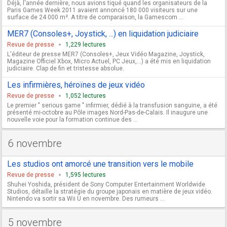
Déjà, l'année dernière, nous avions tiqué quand les organisateurs de la
Paris Games Week 2011 avaient annoncé 180 000 visiteurs sur une
surface de 24 000 m². A titre de comparaison, la Gamescom ...
MER7 (Consoles+, Joystick, ...) en liquidation judiciaire
Revue de presse
1,229 lectures
L'éditeur de presse MER7 (Consoles+, Jeux Vidéo Magazine, Joystick,
Magazine Officiel Xbox, Micro Actuel, PC Jeux,...) a été mis en liquidation
judiciaire. Clap de fin et tristesse absolue.
Les infirmières, héroïnes de jeux vidéo
Revue de presse
1,052 lectures
Le premier " serious game " infirmier, dédié à la transfusion sanguine, a été
présenté mi-octobre au Pôle images Nord-Pas-de-Calais. Il inaugure une
nouvelle voie pour la formation continue des ...
6 novembre
Les studios ont amorcé une transition vers le mobile
Revue de presse
1,595 lectures
Shuhei Yoshida, président de Sony Computer Entertainment Worldwide
Studios, détaille la stratégie du groupe japonais en matière de jeux vidéo.
Nintendo va sortir sa Wii U en novembre. Des rumeurs ...
5 novembre