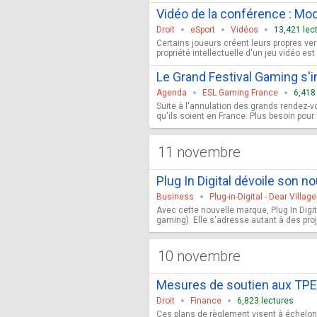
Vidéo de la conférence : Modd
Droit
eSport
Vidéos
13,421 lec
Certains joueurs créent leurs propres ver
propriété intellectuelle d'un jeu vidéo e
Le Grand Festival Gaming s'
Agenda
ESL Gaming France
6,418
Suite à l'annulation des grands rendez-v
qu'ils soient en France. Plus besoin pour 
11 novembre
Plug In Digital dévoile son n
Business
Plug-in-Digital - Dear Village
Avec cette nouvelle marque, Plug In Digit
gaming). Elle s'adresse autant à des proje
10 novembre
Mesures de soutien aux TPE
Droit
Finance
6,823 lectures
Ces plans de règlement visent à échelonn