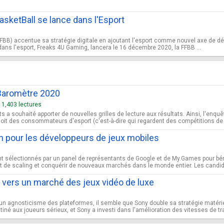
asketBall se lance dans l'Esport
FBB) accentue sa stratégie digitale en ajoutant l'esport comme nouvel axe de dév
dans l'esport, Freaks 4U Gaming, lancera le 16 décembre 2020, la FFBB ...
 Baromètre 2020
11,403 lectures
ts a souhaité apporter de nouvelles grilles de lecture aux résultats. Ainsi, l'enqu
oit des consommateurs d'esport (c'est-à-dire qui regardent des compétitions de je
 pour les développeurs de jeux mobiles
t sélectionnés par un panel de représentants de Google et de My.Games pour bén
et de scaling et conquérir de nouveaux marchés dans le monde entier. Les candida
s vers un marché des jeux vidéo de luxe
 un agnosticisme des plateformes, il semble que Sony double sa stratégie matérie
tiné aux joueurs sérieux, et Sony a investi dans l'amélioration des vitesses de 