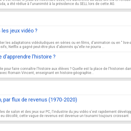
da, a été réélue à l'unanimité à la présidence du SELL lors de cette AG.
s les jeux vidéo ?
lier les adaptations vidéoludiques en séries ou en films, d'animation ou en " live-a
s, Netflix a gagné peut-être plus d'abonnés qu'elle ne pourra ...
e d'apprendre l'histoire ?
école pour faire connaître l'histoire aux élèves ? Quelle est la place de l'historien
 avec Romain Vincent, enseignant en histoire-géographie...
o, par flux de revenus (1970-2020)
s de salon et des jeux sur PC, l'industrie du jeu vidéo s'est rapidement développ
e a eu décollé, cette vague de revenus est devenue un tsunami toujours croissant.