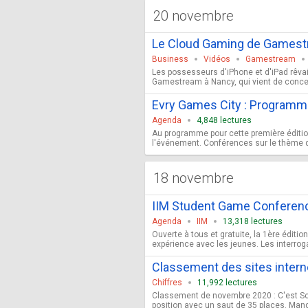
20 novembre
Le Cloud Gaming de Gamestr
Business
Vidéos
Gamestream
Les possesseurs d'iPhone et d'iPad rêvai
Gamestream à Nancy, qui vient de conce
Evry Games City : Programm
Agenda
4,848 lectures
Au programme pour cette première édition
l'événement. Conférences sur le thème de l
18 novembre
IIM Student Game Conference
Agenda
IIM
13,318 lectures
Ouverte à tous et gratuite, la 1ère édit
expérience avec les jeunes. Les interrogat
Classement des sites intern
Chiffres
11,992 lectures
Classement de novembre 2020 : C'est Scoo
position avec un saut de 35 places. Mand