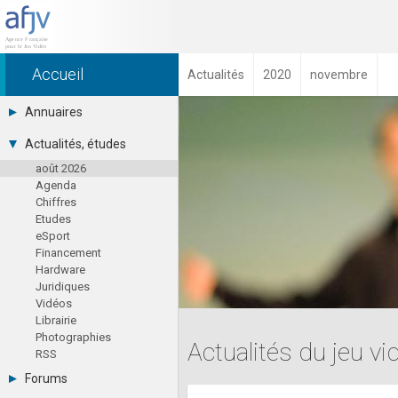
Accueil
Actualités
2020
novembre
Annuaires
Toutes les sociétés (691)
Actualités, études
Studios (418)
août 2026
Editeurs (49)
Agenda
Distributeurs (16)
Chiffres
Hard. / Accessoires (10)
Etudes
Middlewares (15)
eSport
Prestataires (99)
Financement
Assoc. / Syndicats (21)
Hardware
Formations / Ecoles (46)
Juridiques
Presse spécialisée (17)
Vidéos
Librairie
Photographies
Actualités du jeu v
RSS
Forums