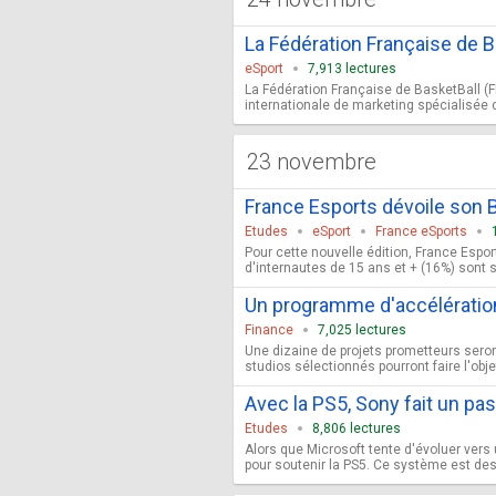
La Fédération Française de B
eSport
7,913 lectures
La Fédération Française de BasketBall (F
internationale de marketing spécialisée 
23 novembre
France Esports dévoile son
Etudes
eSport
France eSports
Pour cette nouvelle édition, France Espor
d'internautes de 15 ans et + (16%) sont s
Un programme d'accélération
Finance
7,025 lectures
Une dizaine de projets prometteurs seron
studios sélectionnés pourront faire l'obj
Avec la PS5, Sony fait un pa
Etudes
8,806 lectures
Alors que Microsoft tente d'évoluer vers
pour soutenir la PS5. Ce système est des