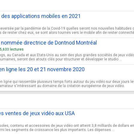
é des applications mobiles en 2021
eversée par la pandémie de la Covid-19 quelles seront nos nouvelles habitudes
e rester chez eux, se sont alors tournés vers le mobile afin de rester connectés
, nommée directrice de Dontnod Montréal
5,633 lectures
gs, au Canada et aux Etats-Unis au sein des plus grandes sociétés de jeux vidéo 
maines, seront des atouts clés pour structurer et développer le studio ...
n ligne les 20 et 21 novembre 2020
igne qui rassemble plusieurs temps forts autour du jeu vidéo sur deux jours le
 amateur s'intéressant au domaine de la création européenne de jeux vidéo.
es ventes de jeux vidéo aux USA
, contenu et accessoires de jeux vidéo ont atteint 3,8 milliards de dollars en o
armi les segments de croissance les plus importants. Les dépenses ...