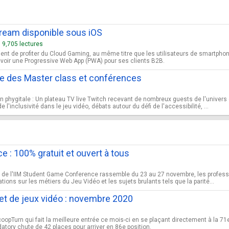
eam disponible sous iOS
9,705 lectures
ent de profiter du Cloud Gaming, au même titre que les utilisateurs de smartphone
voir une Progressive Web App (PWA) pour ses clients B2B.
e des Master class et conférences
 phygitale : Un plateau TV live Twitch recevant de nombreux guests de l'univers
'inclusivité dans le jeu vidéo, débats autour du défi de l'accessibilité, ...
 : 100% gratuit et ouvert à tous
ion de l'IIM Student Game Conference rassemble du 23 au 27 novembre, les professi
ions sur les métiers du Jeu Vidéo et les sujets brulants tels que la parité...
et de jeux vidéo : novembre 2020
pTurn qui fait la meilleure entrée ce mois-ci en se plaçant directement à la 71e 
atory chute de 42 places pour arriver en 86e position.