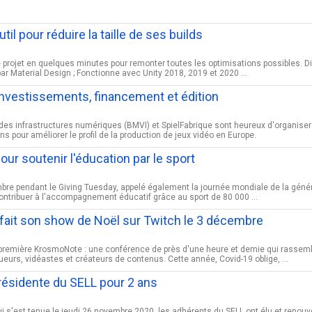
til pour réduire la taille de ses builds
re projet en quelques minutes pour remonter toutes les optimisations possibles. 
ée par Material Design ; Fonctionne avec Unity 2018, 2019 et 2020 ...
nvestissements, financement et édition
des infrastructures numériques (BMVI) et SpielFabrique sont heureux d'organiser 
pour améliorer le profil de la production de jeux vidéo en Europe.
 pour soutenir l'éducation par le sport
bre pendant le Giving Tuesday, appelé également la journée mondiale de la généros
 contribuer à l'accompagnement éducatif grâce au sport de 80 000 ...
ait son show de Noël sur Twitch le 3 décembre
première KrosmoNote : une conférence de près d'une heure et demie qui rassembl
ueurs, vidéastes et créateurs de contenus. Cette année, Covid-19 oblige, ...
résidente du SELL pour 2 ans
i s'est tenue le jeudi 26 novembre 2020, les adhérents du SELL ont élu et renouv