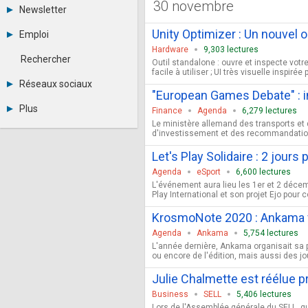
30 novembre
Tous les forums
Newsletter
-
Archives
-
Unity Optimizer : Un nouvel ou
Emploi
Abonnement
Messages privés
Hardware
9,303 lectures
Consulter les annonces
Contacter un modérateur
Rechercher
Outil standalone : ouvre et inspecte vot
Déposer une annonce
facile à utiliser ; UI très visuelle inspir
Observatoire de l'emploi
Réseaux sociaux
Métiers et compétences
"European Games Debate" : i
Twitter
Plus
Finance
Agenda
6,279 lectures
Youtube
Le ministère allemand des transports et 
Annonceurs
LinkedIn
d'investissement et des recommandations 
Statistiques
Facebook
Plan du site
Let's Play Solidaire : 2 jours
Instagram
Sitemap XML
Pinterest
Agenda
eSport
6,600 lectures
Ping Awards
L'événement aura lieu les 1er et 2 décem
A propos
Play International et son projet Ejo pour
Mentions légales
KrosmoNote 2020 : Ankama f
Agenda
Ankama
5,754 lectures
L'année dernière, Ankama organisait sa 
ou encore de l'édition, mais aussi des jo
Julie Chalmette est réélue p
Business
SELL
5,406 lectures
Lors de l'Assemblée générale du SELL, qu