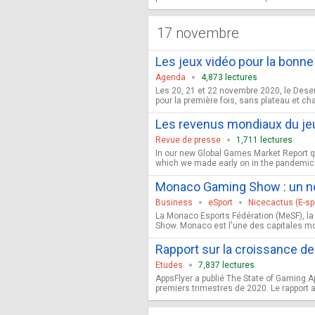
17 novembre
Les jeux vidéo pour la bonne
Agenda
4,873 lectures
Les 20, 21 et 22 novembre 2020, le Desert
pour la première fois, sans plateau et cha
Les revenus mondiaux du jeu
Revue de presse
1,711 lectures
In our new Global Games Market Report qua
which we made early on in the pandemic. 
Monaco Gaming Show : un n
Business
eSport
Nicecactus (E-s
La Monaco Esports Fédération (MeSF), la
Show. Monaco est l'une des capitales mon
Rapport sur la croissance de 
Etudes
7,837 lectures
AppsFlyer a publié The State of Gaming Ap
premiers trimestres de 2020. Le rapport a 