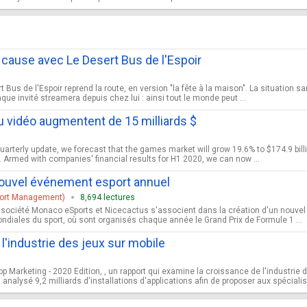
 cause avec Le Desert Bus de l'Espoir
 Bus de l'Espoir reprend la route, en version "la fête à la maison". La situation 
que invité streamera depuis chez lui : ainsi tout le monde peut ...
 vidéo augmentent de 15 milliards $
rterly update, we forecast that the games market will grow 19.6% to $174.9 billion
Armed with companies' financial results for H1 2020, we can now ...
ouvel événement esport annuel
port Management)
8,694 lectures
 société Monaco eSports et Nicecactus s'associent dans la création d'un nouve
diales du sport, où sont organisés chaque année le Grand Prix de Formule 1 ...
l'industrie des jeux sur mobile
p Marketing - 2020 Edition, , un rapport qui examine la croissance de l'industrie 
analysé 9,2 milliards d'installations d'applications afin de proposer aux spécialis