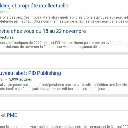
ing et propriété intellectuelle
tures
sions des jeux (les mods). Mais alors quels sont les droits appliqués aux jeux vid
st détenue par l'éditeur. Alors comment se passe la reprise de ces jeux dans des co
invite chez vous du 18 au 22 novembre
 lectures
ous vidéoludiques de 2020, Intel et ESL se mobilisent pour créer un événement dig
les visiteurs de traverser la France pour vibrer au diapason de leur ...
ouveau label : PID Publishing
rs
5,039 lectures
al va proposer aux studios indépendants une nouvelle offre d'édition très flexibl
ts inédits qu'à des partenariats en co-édition pour porter des jeux ...
 et PME
er le paiement de vos impôts initialement dus entre le 1er mars et le 31 mai 202