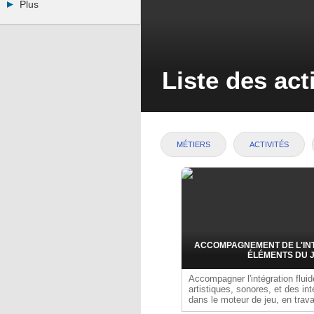
Plus
Youtube
Annonceurs
LinkedIn
Statistiques
Facebook
Plan du site
Instagram
Sitemap XML
Pinterest
Liste des act
Ping Awards
A propos
Mentions légales
MÉTIERS
ACTIVITÉS
ACCOMPAGNEMENT DE L'IN
ÉLÉMENTS DU 
Accompagner l'intégration flui
artistiques, sonores, et des int
dans le moteur de jeu, en trava
avec les équipes concernées.