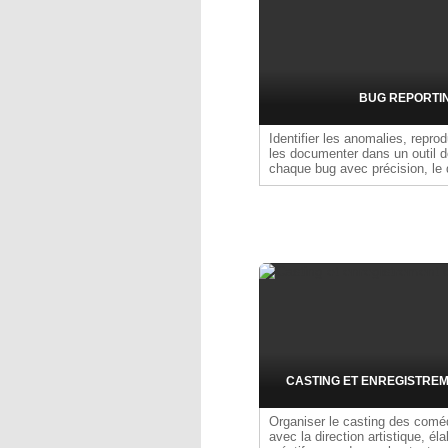
BUG REPORTI
Identifier les anomalies, reprod
les documenter dans un outil de
chaque bug avec précision, le q
hiérarchiser.
CASTING ET ENREGISTREM
Organiser le casting des coméd
avec la direction artistique, éla