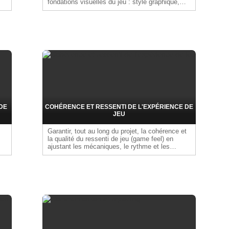
fondations visuelles du jeu : style graphique,
a
ambiance, univers de références, intentions
esthétiques. Formaliser ces éléments à travers
des supports visuels permettant d'aligner les
équipes artistiques et créatives. Livrables
possibles : Moodboards, concept arts, planches
de références, palettes de couleurs, planches
silhouettes, tableaux Miro
DE
COHÉRENCE ET RESSENTI DE L'EXPÉRIENCE DE
JEU
Garantir, tout au long du projet, la cohérence et
la qualité du ressenti de jeu (game feel) en
ajustant les mécaniques, le rythme et les
,
feedbacks sonores, visuels et tactiles pour offrir
une expérience fluide et satisfaisante au joueur.
fin
aux