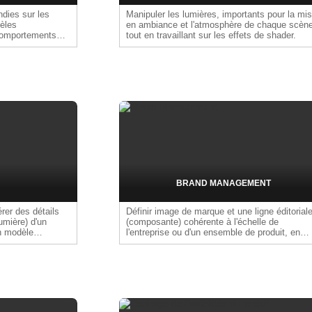
dies sur les
Manipuler les lumières, importants pour la mi
èles
en ambiance et l'atmosphère de chaque scène
comportements
tout en travaillant sur les effets de shader.
e game design en
e des concurrents
ark), l'étude de
, l'exploitation
lisateurs,
jectif est de
 informées pour
n et de
rables peuvent
rtographie des
tests, personas
uit.
BRAND MANAGEMENT
érer des détails
Définir image de marque et une ligne éditorial
umière) d'un
(composante) cohérente à l'échelle de
un modèle
l'entreprise ou d'un ensemble de produit, en
sme et
s'appuyant sur les valeurs de marque, les pili
produits et les audiences cibles. Cette ligne
guide l'ensemble des prises de parole (ton,
messages clés, formats, temporalité) sur tous
les canaux (réseaux sociaux, site, newsletter
stores, etc.) et sur l'ensemble du portefeuille
jeux. Veiller à son application cohérente dans