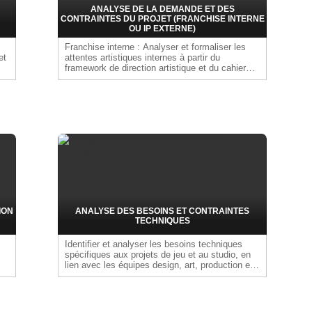
ANALYSE DE LA DEMANDE ET DES
CONTRAINTES DU PROJET (FRANCHISE INTERNE
OU IP EXTERNE)
Franchise interne : Analyser et formaliser les
et
attentes artistiques internes à partir du
framework de direction artistique et du cahier
des charges existants. Cadrer l'adaptation
er
stylistique, assurer la continuité de l'univers et
garantir la cohérence avec la propriété
intellectuelle interne, la vision du jeu et les
contraintes de production.IP externe : Analyser
et formaliser les attentes artistiques d'un
détenteur de licence ou d'un partenaire externe.
Identifier et intégrer les contraintes liées à
l'exploitation de l'IP, garantir la fidélité à l'univers
d'origine et aligner les choix artistiques du
studio avec le cahier des charges, la vision du
jeu et les contraintes de production.
ION
ANALYSE DES BESOINS ET CONTRAINTES
TECHNIQUES
Identifier et analyser les besoins techniques
spécifiques aux projets de jeu et au studio, en
lien avec les équipes design, art, production et
QA. Prendre en compte les contraintes liées
aux plateformes cibles (performances,
certification, compatibilité), aux profils
utilisateurs (narratif, gameplay, online…), ainsi