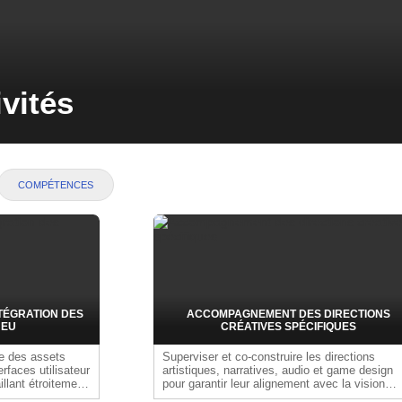
ivités
COMPÉTENCES
TÉGRATION DES
ACCOMPAGNEMENT DES DIRECTIONS
JEU
CRÉATIVES SPÉCIFIQUES
de des assets
Superviser et co-construire les directions
erfaces utilisateur
artistiques, narratives, audio et game design
illant étroitement
pour garantir leur alignement avec la vision
globale du jeu. Coordonner les décisions