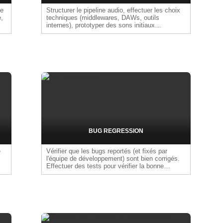
se
Structurer le pipeline audio, effectuer les choix
,
techniques (middlewares, DAWs, outils
internes), prototyper des sons initiaux
(placeholders) pour évaluer l'ambiance et la
direction artistique sonore en conditions de jeu,
organiser les fichiers et documenter les
processus afin de garantir la cohérence, la
performance et la maintenabilité de la
production sonore.
BUG REGRESSION
e
Vérifier que les bugs reportés (et fixés par
l'équipe de développement) sont bien corrigés.
Effectuer des tests pour vérifier la bonne
ers
correction et l'absence d'effets secondaires à
ces corrections.
s,