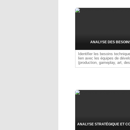
ANALYSE DES BESOIN
Identifier les besoins techniq
lien avec les équipes de déve
(production, gameplay, art, de
Cette activité permet de cadrer
fonctionnels, de hiérarchiser le
techniques et d'anticiper les co
Elle aboutit à un cahier des c
une évaluation des délais et d
fiche de besoins fonctionnels 
des retours utilisateurs interne
ANALYSE STRATÉGIQUE ET C