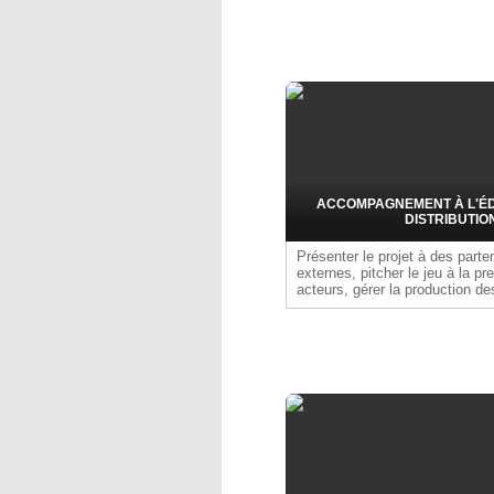
ACCOMPAGNEMENT À L'ÉDI
DISTRIBUTIO
Présenter le projet à des parte
externes, pitcher le jeu à la pr
acteurs, gérer la production d
marketing, co-construire un pla
marketing, soutenir la communi
objectifs, et accompagner la ge
Obtenir les classifications d'âg
visibilité et la conformité du jeu