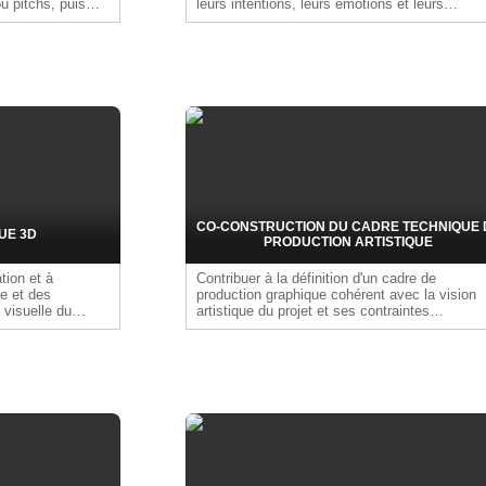
ou pitchs, puis
leurs intentions, leurs émotions et leurs
chnique des voix.
caractéristiques visuelles dans le respect de l
direction artistique du projet et des situations
spécifiques.
CO-CONSTRUCTION DU CADRE TECHNIQUE 
UE 3D
PRODUCTION ARTISTIQUE
tion et à
Contribuer à la définition d'un cadre de
ue et des
production graphique cohérent avec la vision
é visuelle du
artistique du projet et ses contraintes
tion sur les
techniques, budgétaires et temporelles. Définir
r la cohérence
avec les équipes techniques et de production,
eu.
les méthodes, outils et limites de réalisation a
de sécuriser la mise en œuvre de la direction
artistique. Adapter si nécessaire le style
graphique aux supports, au moteur de jeu et 
contraintes du projet.