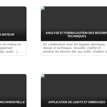
créer les mécanismes de jeu.
ANALYSE ET FORMALISATION DES BESOIN
S MOTEUR
TECHNIQUES
ues du moteur en
En collaboration avec les équipes artistiques,
loppement
design et techniques, recueillir, clarifier et
sign, audio…).
prioriser les besoins liés aux outils, shaders e
 les objectifs
pipelines. Identifier les opportunités d'innovati
s priorités
et structurer les demandes pour orienter le
ntraintes projet.
développement de solutions efficaces,
harges technique,
cohérentes et adaptées aux contraintes de
u planning, une
production.
et une synthèse
s.
ONCURRENTIELLE
APPLICATION DE LIGHTS ET OMBRAGES