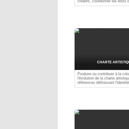
créatifs, coordonner les tests 
superviser l'enregistrement te
CHARTE ARTISTIQ
Produire ou contribuer à la créa
l'évolution de la charte artistiq
références définissant l'identit
projet, puis en assurer l'applica
assets produits afin de garanti
esthétique de l'expérience de j