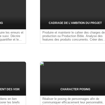
les contenus diffusés, à son évolution selon l
retours marché, et à son alignement avec les
stratégies produit et marketing. Exemples de
livrables : Identité de marque, Brand Book,
valeur/nom/logo, documents de cadrage des
prises de parole
NG
CADRAGE DE L'AMBITION DU PROJET
uire les erreurs et
Produire et maintenir le cahier des charges de
 suivi. Décrire
production ou Production Bible. Analyse des
uantifier et le
features des produits concurrents. Créer des
mood boards et une documentation de
référence. Contribuer au choix des plateforme
cibles et préciser l'ambition du projet (durée,
features…), en cohérence avec la vision du
Game Design Document et de la direction
artistique.
ENT DES VOIX
CHARACTER POSING
iens en lien
Réaliser le posing de personnages afin de
borer les briefs
communiquer efficacement leur personnalité,