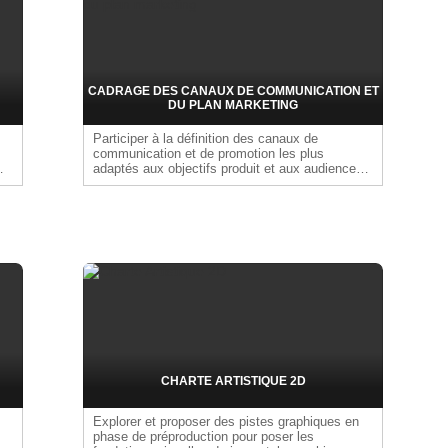
es
CADRAGE DES CANAUX DE COMMUNICATION ET
DU PLAN MARKETING
Participer à la définition des canaux de
communication et de promotion les plus
adaptés aux objectifs produit et aux audiences
cibles (réseaux sociaux, influence, paid media,
s
plateformes, événements, etc.). Contribuer à
l'élaboration du plan marketing (phases, actions,
objectifs) et à l'allocation du budget associé, en
coordination avec les équipes marketing, brand
et publishing. Veiller à la cohérence entre le plan
d'actions, les messages diffusés et le calendrier
de production. Livrable Plan de communication
CHARTE ARTISTIQUE 2D
Explorer et proposer des pistes graphiques en
phase de préproduction pour poser les