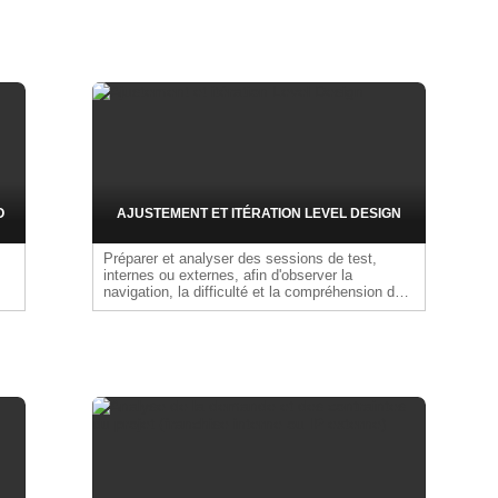
équipes au quotidien, tout en identifiant et en
analysant les signaux faibles afin de prévenir
les difficultés, renforcer la qualité du dialogue et
favoriser un climat de travail positif et
constructif.
s
O
AJUSTEMENT ET ITÉRATION LEVEL DESIGN
Préparer et analyser des sessions de test,
internes ou externes, afin d'observer la
navigation, la difficulté et la compréhension du
joueur. Ces analyses permettent d'ajuster la
difficulté, le rythme et de corriger les problèmes
techniques en fonction des retours
recueillis.Livrables : rapports de test, synthèses
de feedback, versions itérées, correctifs et
éléments d'équilibrage.