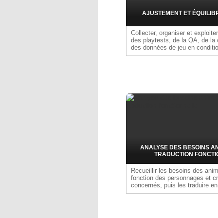
AJUSTEMENT ET ÉQUILIB
Collecter, organiser et exploite
des playtests, de la QA, de l
des données de jeu en conditio
Identifier les points de friction
analyser les comportements jo
proposer des ajustements sur 
l'équilibrage ou la difficulté po
enrichir l'expérience de jeu. Co
équipes design et production po
évolutions dans un cadre maîtr
ANALYSE DES BESOINS A
TRADUCTION FONCTI
Recueillir les besoins des ani
fonction des personnages et c
concernés, puis les traduire en
fonctionnelles (définition du p
IK/FK, contrôleurs adaptés) afi
les rigs livrés répondent préc
exigences de la production.