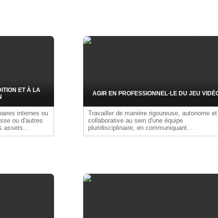
créatives clés et accompagner les leads (DA,
game designers, narrative designers, sound
designers…) dans la compréhension,
l'appropriation et l'évolution de cette vision.
Structurer les échanges interdisciplines pour
assurer cohérence, fluidité et montée en
compétence des équipes.Livrable :Document
de vision par discipline (direction artistique,
sonore, design…), sessions de mentoring
TION ET À LA
AGIR EN PROFESSIONNEL·LE DU JEU VIDÉ
N
naires internes ou
Travailler de manière rigoureuse, autonome et
esse ou d'autres
collaborative au sein d'une équipe
es assets
pluridisciplinaire, en communiquant
n d'action
efficacement, en français et en anglais, en
cation selon les
respectant les délais, les standards qualité et
stion du store.
les processus de production. Faire preuve
e pour assurer la
d'adaptabilité, de curiosité, d'organisation, et
.
contribuer à une dynamique collective par
l'usage d'outils partagés, une posture
professionnelle et une veille continue sur les
pratiques du secteur.