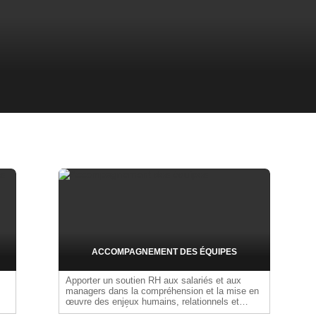
ACCOMPAGNEMENT DES ÉQUIPES
Apporter un soutien RH aux salariés et aux
managers dans la compréhension et la mise en
œuvre des enjeux humains, relationnels et
managériaux. Écouter, conseiller et guider les