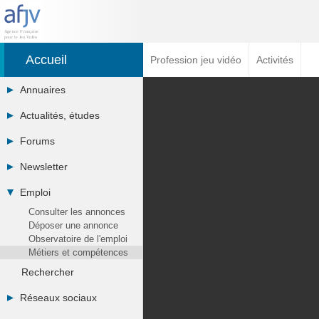
Accueil
Profession jeu vidéo
Activités
Annuaires
Toutes les sociétés (691)
Actualités, études
Studios (418)
août 2026
Editeurs (49)
Forums
Agenda
Distributeurs (16)
Tous les forums
Chiffres
Hard. / Accessoires (10)
Newsletter
-
Etudes
Middlewares (15)
Archives
-
eSport
Prestataires (99)
Emploi
Abonnement
Messages privés
Financement
Assoc. / Syndicats (21)
Consulter les annonces
Contacter un modérateur
Hardware
Formations / Ecoles (46)
Déposer une annonce
Juridiques
Presse spécialisée (17)
Observatoire de l'emploi
Vidéos
Métiers et compétences
Librairie
Photographies
Rechercher
RSS
Réseaux sociaux
Twitter