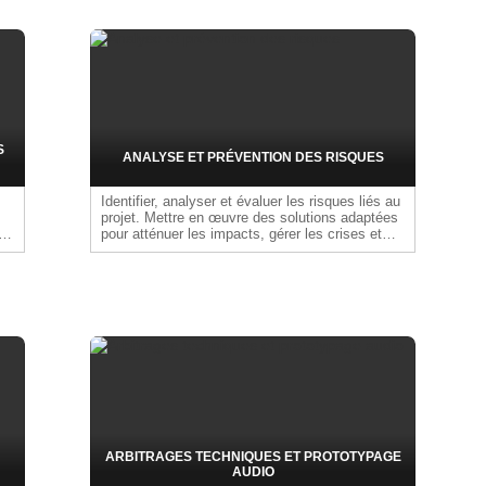
qu'aux exigences de production (outils,
pipelines, ressources). Traduire ces besoins en
spécifications techniques réalistes et
soutenables. Livrable : cahiers des charges
techniques
S
ANALYSE ET PRÉVENTION DES RISQUES
Identifier, analyser et évaluer les risques liés au
projet. Mettre en œuvre des solutions adaptées
t
pour atténuer les impacts, gérer les crises et
on
assurer la continuité de la production, en
anticipant tout type de problème afin de garantir
la sécurité, la conformité et la qualité du jeu
vidéo.
ARBITRAGES TECHNIQUES ET PROTOTYPAGE
AUDIO