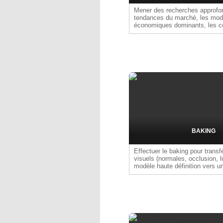
Mener des recherches approfon
tendances du marché, les mod
économiques dominants, les 
des joueurs et les pratiques d
vigueur. Cela inclut : L'analys
directs ou comparables (benchm
niches ou segments spécifiques
de données issues de tests uti
communautés et sondages. L'ob
produire des recommandations
orienter les choix de conceptio
positionnement du jeu. Les liv
être : Benchmark sectoriel, ca
concurrents, analyses de play
joueurs, recommandations prod
BAKING
Effectuer le baking pour transf
visuels (normales, occlusion, l
modèle haute définition vers 
optimisé, afin de garantir réali
performance dans le jeu vidéo.