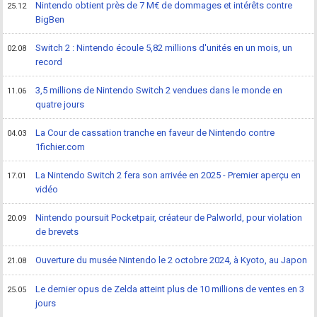
Nintendo obtient près de 7 M€ de dommages et intérêts contre
25.12
BigBen
Switch 2 : Nintendo écoule 5,82 millions d'unités en un mois, un
02.08
record
3,5 millions de Nintendo Switch 2 vendues dans le monde en
11.06
quatre jours
La Cour de cassation tranche en faveur de Nintendo contre
04.03
1fichier.com
La Nintendo Switch 2 fera son arrivée en 2025 - Premier aperçu en
17.01
vidéo
Nintendo poursuit Pocketpair, créateur de Palworld, pour violation
20.09
de brevets
Ouverture du musée Nintendo le 2 octobre 2024, à Kyoto, au Japon
21.08
Le dernier opus de Zelda atteint plus de 10 millions de ventes en 3
25.05
jours