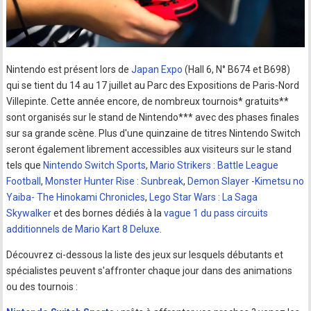
Nintendo est présent lors de
Japan Expo
(Hall 6, N° B674 et B698)
qui se tient du 14 au 17 juillet au Parc des Expositions de Paris-Nord
Villepinte. Cette année encore, de nombreux tournois* gratuits**
sont organisés sur le stand de Nintendo*** avec des phases finales
sur sa grande scène. Plus d'une quinzaine de titres Nintendo Switch
seront également librement accessibles aux visiteurs sur le stand
tels que
Nintendo Switch Sports
,
Mario Strikers : Battle League
Football
,
Monster Hunter Rise : Sunbreak
,
Demon Slayer -Kimetsu no
Yaiba- The Hinokami Chronicles
,
Lego Star Wars : La Saga
Skywalker
et des bornes dédiés à la
vague 1 du pass circuits
additionnels de Mario Kart 8 Deluxe
.
Découvrez ci-dessous la liste des jeux sur lesquels débutants et
spécialistes peuvent s'affronter chaque jour dans des animations
ou des tournois :