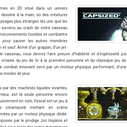
rmes en 2D situé dans un univers
t dessiné à la main, où des créatures
ysages plus étranges les uns que les
r survécu au crash de votre vaisseau
environnements hostiles et combattre
g pour sauver les autres membres
 et sauf. Armé d'un grappin, d'un jet-
e vaisseau, vous devrez faire preuve d'habileté et d'ingéniosité pou
la croisée du jeu de tir à la première personne et du classique jeu de
e combat innovant servi par un moteur physique performant, d'une
ux modes de jeux.
 par des machines liquides vivantes,
enteur, est la seule personne encore
usivement en solo, Vessel est un jeu à
rs steampunk mettant en scène
nimées par un moteur physique dédié.
posée par le prodige Jon Hopkins et