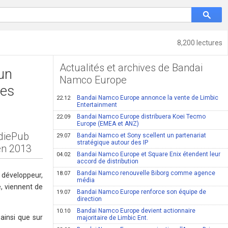
8,200 lectures
Actualités et archives de Bandai
un
Namco Europe
res
Bandai Namco Europe annonce la vente de Limbic
22.12
Entertainment
Bandai Namco Europe distribuera Koei Tecmo
22.09
Europe (EMEA et ANZ)
ndiePub
Bandai Namco et Sony scellent un partenariat
29.07
stratégique autour des IP
en 2013
Bandai Namco Europe et Square Enix étendent leur
04.02
accord de distribution
Bandai Namco renouvelle Biborg comme agence
18.07
 développeur,
média
e, viennent de
Bandai Namco Europe renforce son équipe de
19.07
direction
Bandai Namco Europe devient actionnaire
10.10
ainsi que sur
majoritaire de Limbic Ent.