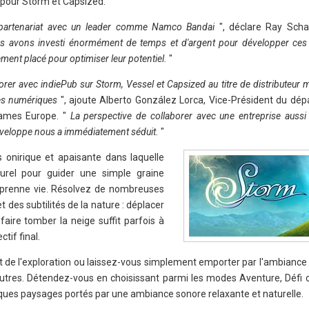
 pour Storm et Capsized.
partenariat avec un leader comme Namco Bandai
", déclare Ray Scha
 avons investi énormément de temps et d'argent pour développer ces t
ent placé pour optimiser leur potentiel.
"
r avec indiePub sur Storm, Vessel et Capsized au titre de distributeur 
mes numériques
", ajoute Alberto González Lorca, Vice-Président du dé
ames Europe. "
La perspective de collaborer avec une entreprise aussi
e développe nous a immédiatement séduit.
"
 onirique et apaisante dans laquelle
urel pour guider une simple graine
e y prenne vie. Résolvez de nombreuses
t des subtilités de la nature : déplacer
aire tomber la neige suffit parfois à
tif final.
t de l'exploration ou laissez-vous simplement emporter par l'ambiance 
tres. Détendez-vous en choisissant parmi les modes Aventure, Défi o
ques paysages portés par une ambiance sonore relaxante et naturelle.