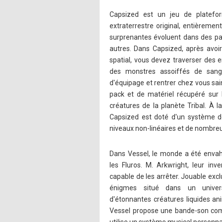
Capsized est un jeu de platefo
extraterrestre original, entièremen
surprenantes évoluent dans des pa
autres. Dans Capsized, après avoi
spatial, vous devez traverser des 
des monstres assoiffés de san
d'équipage et rentrer chez vous sain
pack et de matériel récupéré sur l
créatures de la planète Tribal. À 
Capsized est doté d'un système d
niveaux non-linéaires et de nombre
Dans Vessel, le monde a été envahi
les Fluros. M. Arkwright, leur inv
capable de les arrêter. Jouable excl
énigmes situé dans un unive
d'étonnantes créatures liquides a
Vessel propose une bande-son com