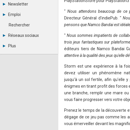
PlayStationStore pour PlayStation3
Tous les forums
Newsletter
Créer un compte
"
Nous attendons beaucoup de ce 
Archives
Se connecter
Emploi
Abonnement
Directeur Général d'indiePub. "
Nous
Messages privés
Consulter les annonces
Contacter un modérateur
pensons que Namco Bandai est idéalem
Rechercher
Déposer une annonce
Observatoire de l'emploi
Réseaux sociaux
"
Nous sommes impatients de collabore
Métiers et compétences
trois jeux fantastiques sur platefor
Twitter
Plus
éditeurs tiers de Namco Bandai G
Youtube
Annonceurs
LinkedIn
attentive à la qualité des jeux qu'ell
Statistiques
Facebook
Plan du site
Instagram
Storm est une expérience à la fois
Sitemap XML
Pinterest
devez utiliser un phénomène nat
Ping Awards
jusqu'à un sol fertile, afin qu'ell
A propos
énigmes en tirant profit des forces e
Mentions légales
une branche, remplir une mare ou f
vous faire progresser vers votre objec
Prenez le temps de la découverte e
dégage de ce jeu pas comme les au
vous émerveiller devant les magnifi