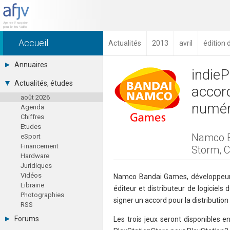
Accueil
Actualités
2013
avril
édition 
Annuaires
indie
Toutes les sociétés (691)
Actualités, études
accord
Studios (418)
août 2026
Editeurs (49)
numér
Agenda
Distributeurs (16)
Chiffres
Hard. / Accessoires (10)
Etudes
Middlewares (15)
Namco Ba
eSport
Prestataires (99)
Financement
Assoc. / Syndicats (21)
Storm, C
Hardware
Formations / Ecoles (46)
Juridiques
Presse spécialisée (17)
Vidéos
Namco Bandai Games, développeur, é
Librairie
éditeur et distributeur de logiciels
Photographies
signer un accord pour la distributio
RSS
Forums
Les trois jeux seront disponibles 