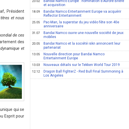
Bandai Namco Europe : nomination d'Aurore Briere
23.02
et acquisition
af, Président
Bandai Namco Entertainment Europe va acquérir
18.09
Reflector Entertainment
itres et nous
Pac-Man, la superstar du jeu vidéo fête son 40e
25.05
anniversaire
Bandai Namco ouvre une nouvelle société de jeux
31.07
mondial de ces
mobiles
partement des
Bandai Namco et la société iskn annoncent leur
20.05
partenariat
 dynamique et
Nouvelle direction pour Bandai Namco
13.05
Entertainment Europe
Nouveaux détails sur le Tekken World Tour 2019
13.03
Dragon Ball FighterZ - Red Bull Final Summoning à
12.12
Los Angeles
unique qui se
u Esprit pour