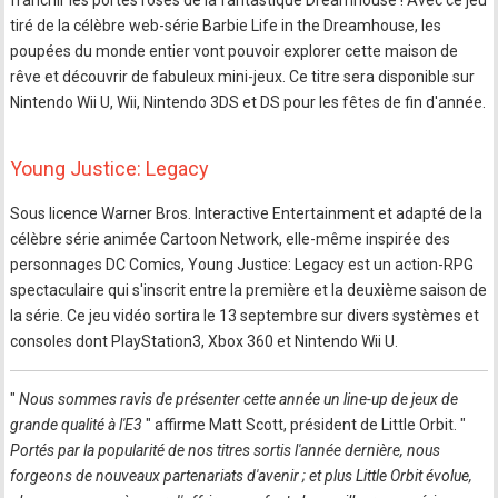
franchir les portes roses de la fantastique Dreamhouse ! Avec ce jeu
tiré de la célèbre web-série Barbie Life in the Dreamhouse, les
poupées du monde entier vont pouvoir explorer cette maison de
rêve et découvrir de fabuleux mini-jeux. Ce titre sera disponible sur
Nintendo Wii U, Wii, Nintendo 3DS et DS pour les fêtes de fin d'année.
Young Justice: Legacy
Sous licence Warner Bros. Interactive Entertainment et adapté de la
célèbre série animée Cartoon Network, elle-même inspirée des
personnages DC Comics, Young Justice: Legacy est un action-RPG
spectaculaire qui s'inscrit entre la première et la deuxième saison de
la série. Ce jeu vidéo sortira le 13 septembre sur divers systèmes et
consoles dont PlayStation3, Xbox 360 et Nintendo Wii U.
"
Nous sommes ravis de présenter cette année un line-up de jeux de
grande qualité à l'E3
" affirme Matt Scott, président de Little Orbit. "
Portés par la popularité de nos titres sortis l'année dernière, nous
forgeons de nouveaux partenariats d'avenir ; et plus Little Orbit évolue,