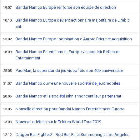
Bandai Namco Europe renforce son équipe de direction
19.07
Bandai Namco Europe devient actionnaire majoritaire de Limbic
10.10
Ent.
Bandai Namco Europe : nomination d'Aurore Briere et acquisition
23.02
Bandai Namco Entertainment Europe va acquérir Reflector
18.09
Entertainment
Pac-Man, la superstar du jeu vidéo fête son 40e anniversaire
25.05
Bandai Namco ouvre une nouvelle société de jeux mobiles
31.07
Bandai Namco et la société iskn annoncent leur partenariat
20.05
Nouvelle direction pour Bandai Namco Entertainment Europe
13.05
Nouveaux détails sur le Tekken World Tour 2019
13.03
Dragon Ball FighterZ - Red Bull Final Summoning à Los Angeles
12.12