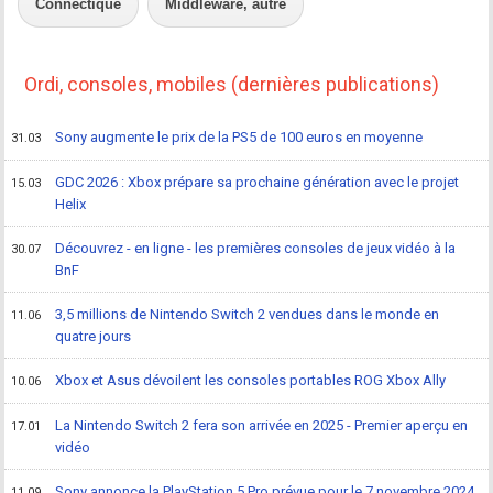
Connectique
Middleware, autre
Ordi, consoles, mobiles (dernières publications)
Sony augmente le prix de la PS5 de 100 euros en moyenne
31.03
GDC 2026 : Xbox prépare sa prochaine génération avec le projet
15.03
Helix
Découvrez - en ligne - les premières consoles de jeux vidéo à la
30.07
BnF
3,5 millions de Nintendo Switch 2 vendues dans le monde en
11.06
quatre jours
Xbox et Asus dévoilent les consoles portables ROG Xbox Ally
10.06
La Nintendo Switch 2 fera son arrivée en 2025 - Premier aperçu en
17.01
vidéo
Sony annonce la PlayStation 5 Pro prévue pour le 7 novembre 2024
11.09