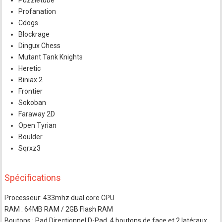
Puzzletube
Profanation
Cdogs
Blockrage
Dingux Chess
Mutant Tank Knights
Heretic
Biniax 2
Frontier
Sokoban
Faraway 2D
Open Tyrian
Boulder
Sqrxz3
Spécifications
Processeur: 433mhz dual core CPU
RAM : 64MB RAM / 2GB Flash RAM
Boutons : Pad Directionnel D-Pad, 4 boutons de face et 2 latéraux,