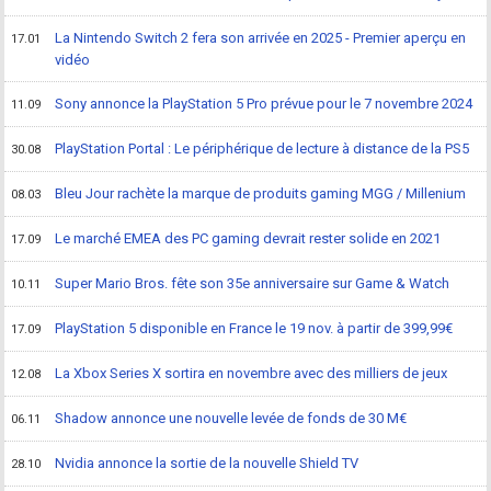
La Nintendo Switch 2 fera son arrivée en 2025 - Premier aperçu en
17.01
vidéo
Sony annonce la PlayStation 5 Pro prévue pour le 7 novembre 2024
11.09
PlayStation Portal : Le périphérique de lecture à distance de la PS5
30.08
Bleu Jour rachète la marque de produits gaming MGG / Millenium
08.03
Le marché EMEA des PC gaming devrait rester solide en 2021
17.09
Super Mario Bros. fête son 35e anniversaire sur Game & Watch
10.11
PlayStation 5 disponible en France le 19 nov. à partir de 399,99€
17.09
La Xbox Series X sortira en novembre avec des milliers de jeux
12.08
Shadow annonce une nouvelle levée de fonds de 30 M€
06.11
Nvidia annonce la sortie de la nouvelle Shield TV
28.10