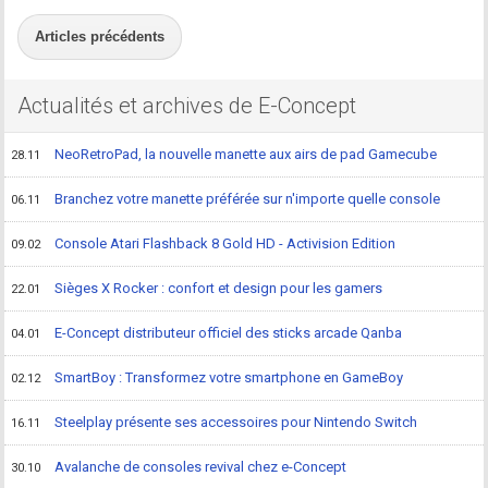
Articles précédents
Actualités et archives de E-Concept
NeoRetroPad, la nouvelle manette aux airs de pad Gamecube
28.11
Branchez votre manette préférée sur n'importe quelle console
06.11
Console Atari Flashback 8 Gold HD - Activision Edition
09.02
Sièges X Rocker : confort et design pour les gamers
22.01
E-Concept distributeur officiel des sticks arcade Qanba
04.01
SmartBoy : Transformez votre smartphone en GameBoy
02.12
Steelplay présente ses accessoires pour Nintendo Switch
16.11
Avalanche de consoles revival chez e-Concept
30.10