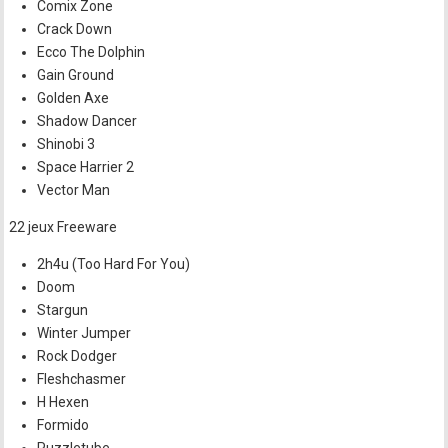
Comix Zone
Crack Down
Ecco The Dolphin
Gain Ground
Golden Axe
Shadow Dancer
Shinobi 3
Space Harrier 2
Vector Man
22 jeux Freeware
2h4u (Too Hard For You)
Doom
Stargun
Winter Jumper
Rock Dodger
Fleshchasmer
H Hexen
Formido