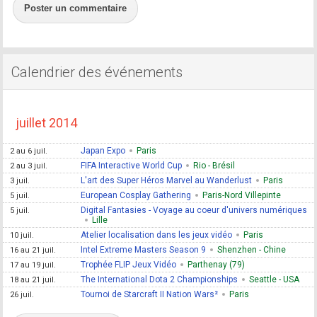
Poster un commentaire
Calendrier des événements
juillet 2014
Japan Expo
Paris
2 au 6 juil.
FIFA Interactive World Cup
Rio - Brésil
2 au 3 juil.
L'art des Super Héros Marvel au Wanderlust
Paris
3 juil.
European Cosplay Gathering
Paris-Nord Villepinte
5 juil.
Digital Fantasies - Voyage au coeur d'univers numériques
5 juil.
Lille
Atelier localisation dans les jeux vidéo
Paris
10 juil.
Intel Extreme Masters Season 9
Shenzhen - Chine
16 au 21 juil.
Trophée FLIP Jeux Vidéo
Parthenay (79)
17 au 19 juil.
The International Dota 2 Championships
Seattle - USA
18 au 21 juil.
Tournoi de Starcraft II Nation Wars²
Paris
26 juil.