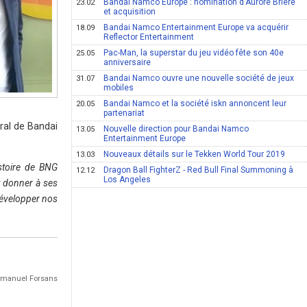
Bandai Namco Europe : nomination d'Aurore Briere
23.02
et acquisition
Bandai Namco Entertainment Europe va acquérir
18.09
Reflector Entertainment
Pac-Man, la superstar du jeu vidéo fête son 40e
25.05
anniversaire
Bandai Namco ouvre une nouvelle société de jeux
31.07
mobiles
Bandai Namco et la société iskn annoncent leur
20.05
partenariat
ral de Bandai
Nouvelle direction pour Bandai Namco
13.05
Entertainment Europe
Nouveaux détails sur le Tekken World Tour 2019
13.03
stoire de BNG
Dragon Ball FighterZ - Red Bull Final Summoning à
12.12
Los Angeles
t donner à ses
 développer nos
Emmanuel Forsans