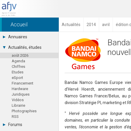
Accueil
Actualités
2014
avril
édition 
Annuaires
Banda
Toutes les sociétés (691)
Actualités, études
nouvel
Studios (418)
août 2026
Editeurs (49)
Agenda
Distributeurs (16)
Chiffres
Hard. / Accessoires (10)
Etudes
Middlewares (15)
eSport
Prestataires (99)
Bandai Namco Games Europe vien
Financement
Assoc. / Syndicats (21)
Hardware
d'Hervé Hoerdt, anciennement d
Formations / Ecoles (46)
Juridiques
Presse spécialisée (17)
Namco Games France/Belux, au po
Vidéos
division Stratégie PI, marketing et 
Librairie
Photographies
"
Hervé possède une longue exp
RSS
domaines, en particulier la conduite 
Forums
ventes, l'économie et la gestion d'é