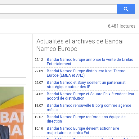
6,481 lectures
Actualités et archives de Bandai
Namco Europe
Bandai Namco Europe annonce la vente de Limbic
22.12
Entertainment
Bandai Namco Europe distribuera Koei Tecmo
22.09
Europe (EMEA et ANZ)
Bandai Namco et Sony scellent un partenariat
29.07
stratégique autour des IP
Bandai Namco Europe et Square Enix étendent leur
04.02
accord de distribution
Bandai Namco renouvelle Biborg comme agence
18.07
média
Bandai Namco Europe renforce son équipe de
19.07
direction
Bandai Namco Europe devient actionnaire
10.10
majoritaire de Limbic Ent.