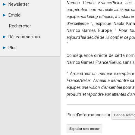
Tous les forums
Namco Games France/Belux ses 
Newsletter
Créer un compte
coopération commerciale ainsi que sa
Archives
Se connecter
Emploi
équipe marketing efficace, à instaurer
Abonnement
Messages privés
Consulter les annonces
d'excellence
", explique Naoki Kat
Contacter un modérateur
Rechercher
Déposer une annonce
Namco Games Europe. "
Pour tou
Observatoire de l'emploi
Réseaux sociaux
aujourd'hui décidé de lui confier ce po
Métiers et compétences
"
Twitter
Plus
Youtube
Conséquence directe de cette nomi
Annonceurs
LinkedIn
Statistiques
Facebook
Namco Games France/Belux, sans se d
Plan du site
Instagram
Sitemap XML
"
Arnaud est un meneur exemplaire e
Pinterest
Ping Awards
France/Belux. Arnaud a démontré sa c
A propos
équipes une vision d'ensemble pour at
Mentions légales
produits et répondre aux attentes du
Plus d'informations sur
Bandai Namc
Signaler une erreur