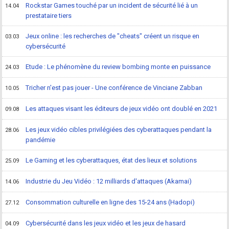
Rockstar Games touché par un incident de sécurité lié à un
14.04
prestataire tiers
Jeux online : les recherches de "cheats" créent un risque en
03.03
cybersécurité
Etude : Le phénomène du review bombing monte en puissance
24.03
Tricher n'est pas jouer - Une conférence de Vinciane Zabban
10.05
Les attaques visant les éditeurs de jeux vidéo ont doublé en 2021
09.08
Les jeux vidéo cibles privilégiées des cyberattaques pendant la
28.06
pandémie
Le Gaming et les cyberattaques, état des lieux et solutions
25.09
Industrie du Jeu Vidéo : 12 milliards d'attaques (Akamai)
14.06
Consommation culturelle en ligne des 15-24 ans (Hadopi)
27.12
Cybersécurité dans les jeux vidéo et les jeux de hasard
04.09