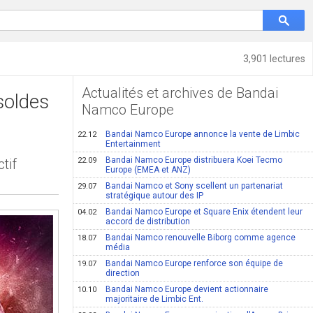
3,901 lectures
Actualités et archives de Bandai
soldes
Namco Europe
Bandai Namco Europe annonce la vente de Limbic
22.12
Entertainment
Bandai Namco Europe distribuera Koei Tecmo
tif
22.09
Europe (EMEA et ANZ)
Bandai Namco et Sony scellent un partenariat
29.07
stratégique autour des IP
Bandai Namco Europe et Square Enix étendent leur
04.02
accord de distribution
Bandai Namco renouvelle Biborg comme agence
18.07
média
Bandai Namco Europe renforce son équipe de
19.07
direction
Bandai Namco Europe devient actionnaire
10.10
majoritaire de Limbic Ent.