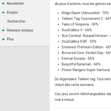
Tous les forums
Newsletter
de jeux d'actions, tous les genres se
Créer un compte
Archives
Se connecter
Emploi
Ridge Racer Unbounded - 75%
Abonnement
Messages privés
Tekken Tag Tournament 2 - 66
Consulter les annonces
Contacter un modérateur
Rechercher
Déposer une annonce
Tales of Vesperia - 50%
Observatoire de l'emploi
SoulCalibur V - 66%
Réseaux sociaux
Métiers et compétences
Ace Combat: Assault Horizon -
Twitter
Plus
SoulCalibur II HD - 50%
Youtube
Annonceurs
LinkedIn
Enslaved: Premium Edition - 6
Statistiques
Facebook
Armored Core: Verdict Day - 6
Plan du site
Instagram
Eternal Sonata - 66%
Sitemap XML
Pinterest
Beautiful Katamari - 66%
Ping Awards
A propos
Power Rangers Super Samurai 
Mentions légales
Du légendaire Tekken tag Tournamen
réduit dès cette semaine.
Ces jeux seront téléchargeables de
mai à minuit.