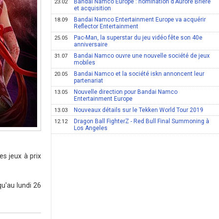
Bandai Namco Europe : nomination d'Aurore Briere
23.02
et acquisition
Bandai Namco Entertainment Europe va acquérir
18.09
Reflector Entertainment
Pac-Man, la superstar du jeu vidéo fête son 40e
25.05
anniversaire
Bandai Namco ouvre une nouvelle société de jeux
31.07
mobiles
Bandai Namco et la société iskn annoncent leur
20.05
partenariat
Nouvelle direction pour Bandai Namco
13.05
Entertainment Europe
Nouveaux détails sur le Tekken World Tour 2019
13.03
Dragon Ball FighterZ - Red Bull Final Summoning à
12.12
Los Angeles
s jeux à prix
u'au lundi 26