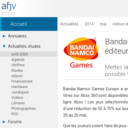
Accueil
Actualités
2014
mai
édition 
Annuaires
Banda
Toutes les sociétés (691)
Actualités, études
éditeu
Studios (418)
août 2026
Editeurs (49)
Agenda
Distributeurs (16)
Chiffres
Hard. / Accessoires (10)
Mettez la
Etudes
Middlewares (15)
possible 
eSport
Prestataires (99)
Financement
Assoc. / Syndicats (21)
Hardware
Formations / Ecoles (46)
Bandai Namco Games Europe a ann
Juridiques
Presse spécialisée (17)
titres sur Xbox 360 sont disponibles
Vidéos
ligne Xbox ! Les jeux sélectionné
Librairie
Photographies
d'une réduction de 50 à 75% sur leur
RSS
20 au 26 mai.
Forums
Que les joueurs soient fans de jeux