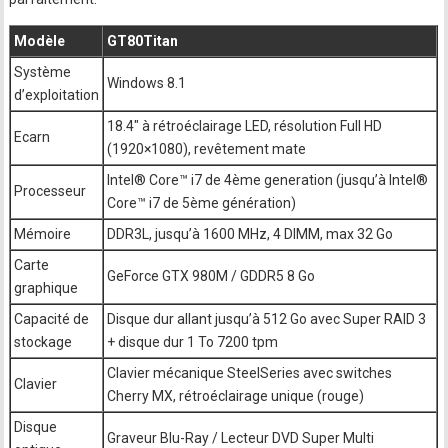
Modèle
GT80Titan
Système
Windows 8.1
d’exploitation
18.4″ à rétroéclairage LED, résolution Full HD
Ecarn
(1920×1080), revêtement mate
Intel® Core™ i7 de 4ème generation (jusqu’à Intel®
Processeur
Core™ i7 de 5ème génération)
Mémoire
DDR3L, jusqu’à 1600 MHz, 4 DIMM, max 32 Go
Carte
GeForce GTX 980M / GDDR5 8 Go
graphique
Capacité de
Disque dur allant jusqu’à 512 Go avec Super RAID 3
stockage
+ disque dur 1 To 7200 tpm
Clavier mécanique SteelSeries avec switches
Clavier
Cherry MX, rétroéclairage unique (rouge)
Disque
Graveur Blu-Ray / Lecteur DVD Super Multi